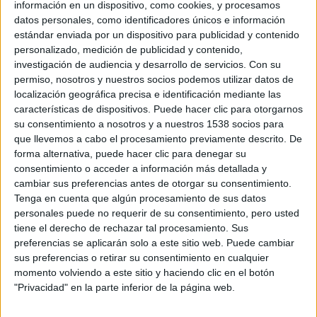
información en un dispositivo, como cookies, y procesamos
Dan Brown,
y protagonizada por
Tom Hanks.
datos personales, como identificadores únicos e información
estándar enviada por un dispositivo para publicidad y contenido
En
Inferno
el famoso profesor de simbología (nuevamente
personalizado, medición de publicidad y contenido,
interpretado por
Tom Hank
s) se encuentra tras el rastro de una serie
investigación de audiencia y desarrollo de servicios.
Con su
de pistas conectadas con el mismísimo Dante. Cuando Langdon
permiso, nosotros y nuestros socios podemos utilizar datos de
despierta con amnesia en un hospital italiano, hará equipo con
Sienna Brooks (
Felicity Jones
), una doctora de la que él espera le
localización geográfica precisa e identificación mediante las
ayude a recuperar sus recuerdos. Juntos recorrerán Europa en una
características de dispositivos. Puede hacer clic para otorgarnos
carrera a contrarreloj para desbaratar una letal conspiración global.
su consentimiento a nosotros y a nuestros 1538 socios para
Esta película es la continuación de las aventuras que comenzaron en
que llevemos a cabo el procesamiento previamente descrito. De
2006 con
El código Da Vinci
y continuaron en 2009 con
Ángeles y
forma alternativa, puede hacer clic para denegar su
Demonios
, una saga que ha recaudado hasta la fecha más de 1.200
consentimiento o acceder a información más detallada y
millones de dólares a nivel mundial.
cambiar sus preferencias antes de otorgar su consentimiento.
El director/productor
Ron Howard
y el productor
Brian
Tenga en cuenta que algún procesamiento de sus datos
Grazer
acompañarán a
Tom Hanks
en la nueva película de la serie
personales puede no requerir de su consentimiento, pero usted
de Robert Langdon, junto a
Felicity Jones
(que interpreta a la Dr.
tiene el derecho de rechazar tal procesamiento. Sus
Sienna Brooks),
Irrfan Khan
(como Harry Sims),
Omar Sy
(será
preferencias se aplicarán solo a este sitio web. Puede cambiar
Christoph Bruder),
Sidse Babett Knudsen
(interpreta a la Dr.
sus preferencias o retirar su consentimiento en cualquier
Elizabeth Sinskey) y
Ben Foster
.
El guión está escrito por
David Koepp
, basándose en el libro de
Dan
momento volviendo a este sitio y haciendo clic en el botón
Brown
del mismo título y ha sido supervisado por
Michael De
"Privacidad" en la parte inferior de la página web.
Luca
y
Andrea Giannetti
para
Columbia Pictures
, junto a la
financiación de
Imagine Entertainment
.