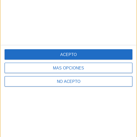
Vídeo avance de los estrenos de cine del 7 de
agosto...
Boris M.
-
7 agosto, 2026
ACEPTO
MÁS OPCIONES
NO ACEPTO
Estrenos de cine de la semana: 7 de agosto de 2026
Boris M.
-
7 agosto, 2026