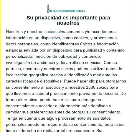
internacional a la dictadura. Macarena Granada (
Penélope
Cruz
), la gran estrella «americana» de origen español,
Su privacidad es importante para
retorna a su tierra para encarnar a Isabel la Católica. Al
nosotros
enterarse Blas Fontiveros (
Antonio Resines
), que no había
Nosotros y nuestros
socios
almacenamos y/o accedemos a
vuelto a España desde que se fuera a dirigir La niña de tus
información en un dispositivo, como cookies, y procesamos
ojos 18 años atrás, decide regresar y encontrarse con
datos personales, como identificadores únicos e información
algunos de sus viejos amigos. Su llegada desata una serie
estándar enviada por un dispositivo para publicidad y contenido
personalizado, medición de publicidad y contenido,
de acontecimientos que pondrán a prueba el rodaje de la
investigación de audiencia y desarrollo de servicios.
Con su
superproducción.
permiso, nosotros y nuestros socios podemos utilizar datos de
localización geográfica precisa e identificación mediante las
Al reencuentro del reparto original de
La niña de tus ojos
,
características de dispositivos. Puede hacer clic para otorgarnos
su consentimiento a nosotros y a nuestros 1538 socios para
con
Penélope Cruz, Antonio Resines, Jorge Sanz, Santiago
que llevemos a cabo el procesamiento previamente descrito. De
Segura, Loles León, Rosa María Sardá, Neus Asensi
y
forma alternativa, puede hacer clic para denegar su
Jesús Bonilla
, se suman
Javier Cámara, Chino Darín, Ana
consentimiento o acceder a información más detallada y
Belén,
los directores
Juan Antonio Bayona
y
Arturo
cambiar sus preferencias antes de otorgar su consentimiento.
Tenga en cuenta que algún procesamiento de sus datos
Ripstein
y los actores internacionales
Mandy Patinkin
personales puede no requerir de su consentimiento, pero usted
(
Homeland
),
Clive Revill
(
Avanti!
) y
Cary Elwes
(
La
tiene el derecho de rechazar tal procesamiento. Sus