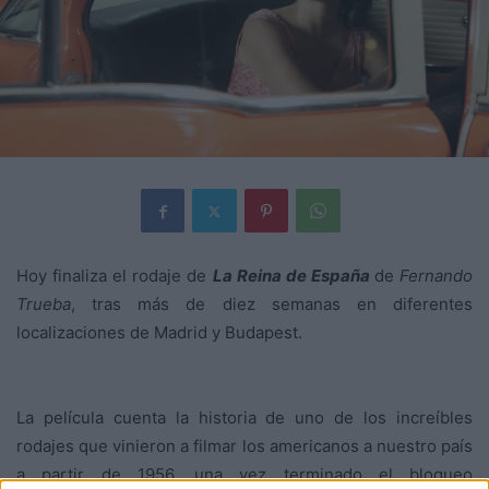
Hoy finaliza el rodaje de
La Reina de España
de
Fernando
Trueba
, tras más de diez semanas en diferentes
localizaciones de Madrid y Budapest.
La película cuenta la historia de uno de los increíbles
rodajes que vinieron a filmar los americanos a nuestro país
a partir de 1956, una vez terminado el bloqueo