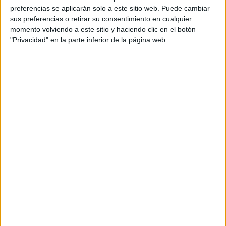
princesa prometida
).
preferencias se aplicarán solo a este sitio web. Puede cambiar
sus preferencias o retirar su consentimiento en cualquier
Según Trueba:
momento volviendo a este sitio y haciendo clic en el botón
"Privacidad" en la parte inferior de la página web.
«
LA REINA DE ESPAÑA
NACE DE MI
DESEO DE HACER UNA COMEDIA Y
DE CONTINUAR CON LA HISTORIA
DE UNOS PERSONAJES QUE NO ME
DEJABAN EN PAZ, QUE QUERÍAN
SEGUIR EN MI CABEZA. PERO NO
CONSIDERO QUE SEA UNA SECUELA
O SEGUNDA PARTE, PORQUE NO
CUENTA LA MISMA HISTORIA:
COMO HIZO DUMAS CON LOS
MOSQUETEROS, TAN SOLO HE
PRETENDIDO REUNIR 18 AÑOS