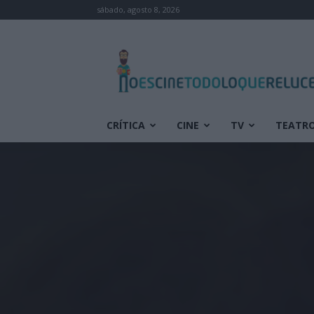
sábado, agosto 8, 2026
No
es
cine
todo
lo
que
CRÍTICA
CINE
TV
TEATR
reluce