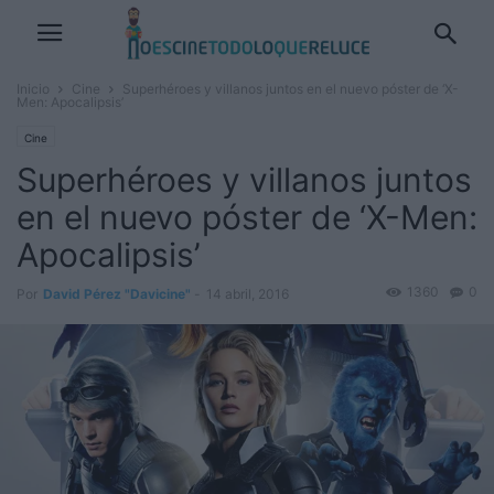
Inicio
Cine
Superhéroes y villanos juntos en el nuevo póster de ‘X-
Men: Apocalipsis’
Cine
Superhéroes y villanos juntos
en el nuevo póster de ‘X-Men:
Apocalipsis’
1360
0
Por
David Pérez "Davicine"
-
14 abril, 2016