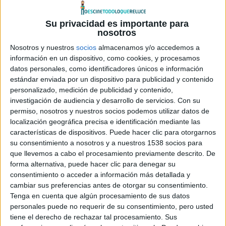
como un dios. Apocalipsis, el primero y más poderoso de
Su privacidad es importante para
los mutantes del Universo X-Men de Marvel, se hizo con
nosotros
los poderes de otros muchos mutantes, convirtiéndose en
Nosotros y nuestros
socios
almacenamos y/o accedemos a
inmortal e invencible. Tras su debilitamiento después de
información en un dispositivo, como cookies, y procesamos
miles de años, su desilusión hacia el mundo le obliga a
datos personales, como identificadores únicos e información
reclutar a un grupo de poderosos mutantes, incluyendo al
estándar enviada por un dispositivo para publicidad y contenido
descorazonado Magneto (
Michael Fassbender
), para
personalizado, medición de publicidad y contenido,
investigación de audiencia y desarrollo de servicios.
Con su
purificar la humanidad y crear un nuevo orden mundial, del
permiso, nosotros y nuestros socios podemos utilizar datos de
cual estará al frente. Mientras el destino de la Tierra pende
localización geográfica precisa e identificación mediante las
de un hilo, Raven (
Jennifer Lawrence
) con la ayuda del
características de dispositivos. Puede hacer clic para otorgarnos
Profesor X (
James McAvoy
) tendrá que liderar un equipo
su consentimiento a nosotros y a nuestros 1538 socios para
que llevemos a cabo el procesamiento previamente descrito. De
de jóvenes X-Men para detener a su mayor enemigo y
forma alternativa, puede hacer clic para denegar su
salvar a la humanidad de la destrucción total.
consentimiento o acceder a información más detallada y
cambiar sus preferencias antes de otorgar su consentimiento.
La película, dirigida por
Bryan Singer
, cuenta con guión
Tenga en cuenta que algún procesamiento de sus datos
personales puede no requerir de su consentimiento, pero usted
escrito por
Simon Kinberg
partiendo de un tratamiento
tiene el derecho de rechazar tal procesamiento. Sus
de
Mike Dougherty, Dan Harris
y el propio
Kinberg
, y se