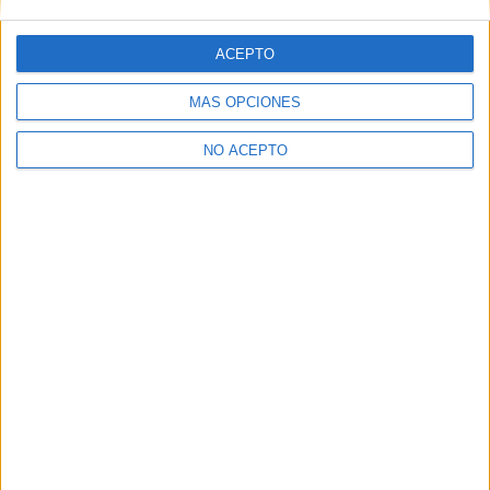
lo que reluce
ACEPTO
Suscríbete y recibe las últimas entradas en tu correo
electrónico.
MÁS OPCIONES
Escribe tu correo electrónico…
Suscribirse
NO ACEPTO
ETIQUETAS
20th Century Fox
Marvel
Posters
Precuelas
Proximamente
Secuelas
X-Men: Apocalypse
Artículo anterior
Artículo siguiente
Primeras imágenes del
Tráiler final español y nuevo