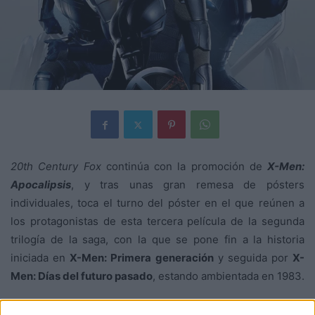
20th Century Fox
continúa con la promoción de
X-Men:
Apocalipsis
, y tras unas gran remesa de pósters
individuales, toca el turno del póster en el que reúnen a
los protagonistas de esta tercera película de la segunda
trilogía de la saga, con la que se pone fin a la historia
iniciada en
X-Men: Primera generación
y seguida por
X-
Men: Días del futuro pasado
, estando ambientada en 1983.
Desde los orígenes de la civilización, él fue venerado