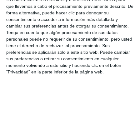
Jake viaja al pasado para intentar evitar el asesinato del
que llevemos a cabo el procesamiento previamente descrito. De
forma alternativa, puede hacer clic para denegar su
Presidente John F. Kennedy.
consentimiento o acceder a información más detallada y
cambiar sus preferencias antes de otorgar su consentimiento.
El excepcional reparto de
22.11.63
también incluye a
Tenga en cuenta que algún procesamiento de sus datos
Cherry Jones
(
24
) como Marguerite Oswald,
Lucy Fry
personales puede no requerir de su consentimiento, pero usted
tiene el derecho de rechazar tal procesamiento. Sus
(
Vampire Academy
) interpreta a Marina Oswald,
George
preferencias se aplicarán solo a este sitio web. Puede cambiar
MacKay
(
Resistencia
) como Bill Turcotte, Leon Rippy
sus preferencias o retirar su consentimiento en cualquier
(Deadwood) como Harry Dunning,
Kevin J.O’Connor
momento volviendo a este sitio y haciendo clic en el botón
(
Pozos de ambición
) como el hombre de la carta amarilla,
"Privacidad" en la parte inferior de la página web.
T.R.Knight
(
Anatomía de Grey
) como Johny Clayton,
Johny
Coyne
(
Manhattan
) como George de Mohrenschildt,
Brooklyn Sudano
(
Mi esposa y mis hijos
) como Christy
Epping,
Tonya Pinkins
(
24
) como Mimi Corcoran, y
Josh
Duhamel
(
Transformers
) como Frank Dunning.