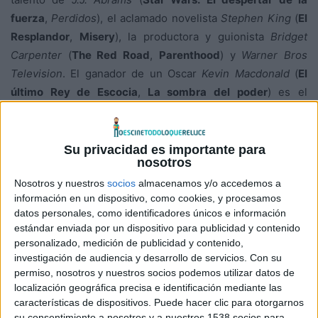
fuerza
,
Perdidos
), el aclamado novelista
Stephen King
(
El
Resplandor
,
Misery
), la productora y guionista
Bridget
Carpenter
(
The Red Road
,
Parenthood
) y
Warner Bros
Television
. El ganador de un Oscar
Kevin Macdonald
(
El
último Rey de Escocia
,
La sombra del poder
) es el
productor ejecutivo y el director del episodio doble con el
que se abre la serie.
Su privacidad es importante para
nosotros
Protagonizada por un reparto excepcional,
22.11.63
Nosotros y nuestros
socios
almacenamos y/o accedemos a
muestra a los espectadores la impredecible oscuridad del
información en un dispositivo, como cookies, y procesamos
sueño americano. El nominado a un Oscar,
James Franco
datos personales, como identificadores únicos e información
(
127 Horas
) interpreta al protagonista Jake Epping, un
estándar enviada por un dispositivo para publicidad y contenido
profesor de instituto que acaba de sufrir una pérdida en su
personalizado, medición de publicidad y contenido,
vida y siente la necesidad de hacer algo que marque la
investigación de audiencia y desarrollo de servicios.
Con su
permiso, nosotros y nuestros socios podemos utilizar datos de
diferencia y que realmente tenga sentido. Animado por su
localización geográfica precisa e identificación mediante las
amigo, Al Templeton, interpretado por el ganador de un
características de dispositivos. Puede hacer clic para otorgarnos
Oscar
Chris Cooper
(
Adaptation (El ladrón de orquídeas)
),
su consentimiento a nosotros y a nuestros 1538 socios para