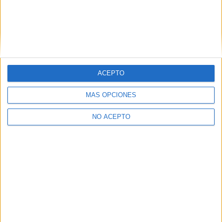
Relacionado
ACEPTO
MÁS OPCIONES
James Franco será el
Este otoño llega ‘Castle
protagonista de la
Rock’, la serie basada en el
NO ACEPTO
adaptación de ’11/22/63′
universo de Stephen King
13 febrero, 2015
1 agosto, 2018
En «Cine»
En «TV y plataformas»
J.J. Abrams ya tiene listo el