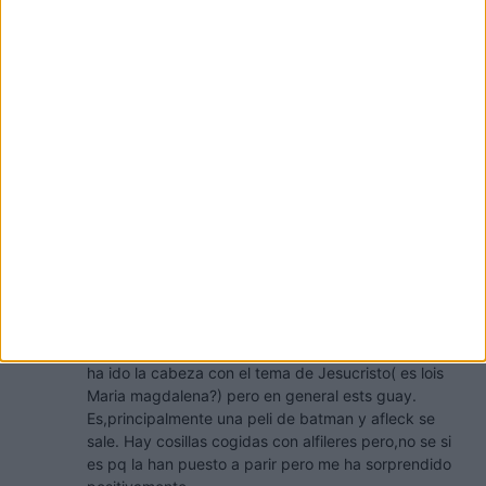
desde un pedestal dicta sentencia de un modo un
tanto arbitrario… pero, tranquilo, que el tiempo lo
pone toooodo en su lugar, ja, ja, ja… Y si no que se lo
digan a Blade Runner.
Muchas gracias por tus palabras, un fuerte abrazo
con todos mis respetos para seguidores y
detractores, y salu2 para to2.
Respuesta
EL OBISPO
1 abril, 2016 En 23:25
La he visto y……
…..me ha gustado y bastante. Creo q a snyder se le
ha ido la cabeza con el tema de Jesucristo( es lois
Maria magdalena?) pero en general ests guay.
Es,principalmente una peli de batman y afleck se
sale. Hay cosillas cogidas con alfileres pero,no se si
es pq la han puesto a parir pero me ha sorprendido