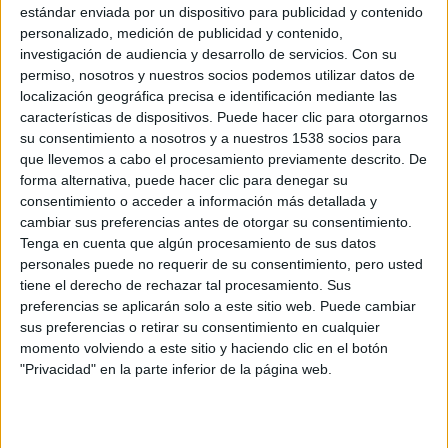
estándar enviada por un dispositivo para publicidad y contenido
de superhéroes con una horda de fans capaces de
personalizado, medición de publicidad y contenido,
destrozar su carrera si no ofrecía una película digna… y a
investigación de audiencia y desarrollo de servicios.
Con su
mi parecer lo logró, como logró sorprenderme con
Sucker
permiso, nosotros y nuestros socios podemos utilizar datos de
localización geográfica precisa e identificación mediante las
Punch
, donde se mezclaba el género bélico con el de
características de dispositivos. Puede hacer clic para otorgarnos
fantasía, repleto de toques de animación japonesa y una
su consentimiento a nosotros y a nuestros 1538 socios para
banda sonora espectacular. Con esa parte de su
que llevemos a cabo el procesamiento previamente descrito. De
curriculum se adentró de lleno en
DC Comics
con
El
forma alternativa, puede hacer clic para denegar su
consentimiento o acceder a información más detallada y
hombre de acero
, pero es
Batman v Superman: el
cambiar sus preferencias antes de otorgar su consentimiento.
amanecer de la Justicia
lo que nos interesa tratar aquí, y
Tenga en cuenta que algún procesamiento de sus datos
de nuevo se ha arriesgado, no intentando conformar a
personales puede no requerir de su consentimiento, pero usted
todos, sino ser fiel a su interpretación de los cómics, una
tiene el derecho de rechazar tal procesamiento. Sus
preferencias se aplicarán solo a este sitio web. Puede cambiar
interpretación que unos odiaran y otros vemos con buenos
sus preferencias o retirar su consentimiento en cualquier
ojos.
momento volviendo a este sitio y haciendo clic en el botón
En
Batman v Superman: el amanecer de la Justicia
, ante
"Privacidad" en la parte inferior de la página web.
el temor de las acciones no controladas de un superhéroe
con el poder de un dios, el formidable y contundente
vigilante de Gotham City se enfrenta al salvador más