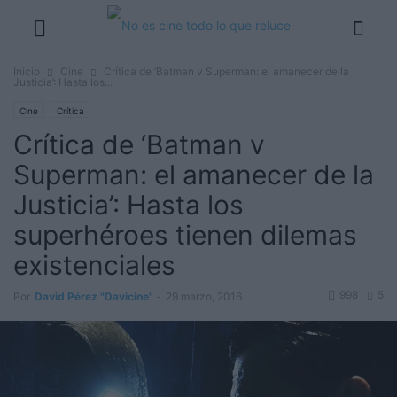
Inicio
Cine
Crítica de ‘Batman v Superman: el amanecer de la
Justicia’: Hasta los...
Cine
Crítica
Crítica de ‘Batman v
Superman: el amanecer de la
Justicia’: Hasta los
superhéroes tienen dilemas
existenciales
998
5
Por
David Pérez "Davicine"
-
29 marzo, 2016