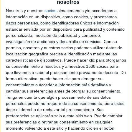
nosotros
adultos, y que ve como su día a día da un inesperado giro a
Nosotros y nuestros
socios
almacenamos y/o accedemos a
causa de un desafortunado accidente.7
información en un dispositivo, como cookies, y procesamos
datos personales, como identificadores únicos e información
Como en el juego de las sillas musicales, Perrine se pasa
estándar enviada por un dispositivo para publicidad y contenido
personalizado, medición de publicidad y contenido,
la vida corriendo de un lado para otro, buscando su sitio
investigación de audiencia y desarrollo de servicios.
Con su
sin parar. Es una música «casi» profesional. Vive sola y
permiso, nosotros y nuestros socios podemos utilizar datos de
trabaja como animadora en cumpleaños y otras
localización geográfica precisa e identificación mediante las
celebraciones. Pero la música se detiene en el momento
características de dispositivos. Puede hacer clic para otorgarnos
en que Perrine provoca accidentalmente que un hombre
su consentimiento a nosotros y a nuestros 1538 socios para
que llevemos a cabo el procesamiento previamente descrito. De
caiga en un vertedero y entre en coma. Movida por un
forma alternativa, puede hacer clic para denegar su
fuerte sentimiento de culpa, Perrine hará todo lo posible
consentimiento o acceder a información más detallada y
para que despierte, intentando averiguar cada detalle de
cambiar sus preferencias antes de otorgar su consentimiento.
su vida hasta llegar a apropiarse de ella, de su trabajo, de
Tenga en cuenta que algún procesamiento de sus datos
personales puede no requerir de su consentimiento, pero usted
su apartamento, de su perro… Pero todo cambia cuando
tiene el derecho de rechazar tal procesamiento. Sus
Perrine se enamora de él.
preferencias se aplicarán solo a este sitio web. Puede cambiar
sus preferencias o retirar su consentimiento en cualquier
Isabelle Carré
es una de esas
momento volviendo a este sitio y haciendo clic en el botón