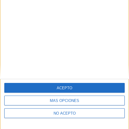
Descubre más desde No es cine todo
lo que reluce
Suscríbete y recibe las últimas entradas en tu correo
electrónico.
Escribe tu correo electrónico…
Suscribirse
ETIQUETAS
Cine en casa de Karma Films
dvd
Fnac
Lanzamientos de Enero de 2016
Las Sillas Musicales
ACEPTO
MÁS OPCIONES
NO ACEPTO