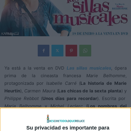
Ya está a la venta en DVD
Las sillas musicales
, ópera
prima de la cineasta francesa
Marie Belhomme
,
protagonizada por
Isabelle Carré
(
La historia de Marie
Heurtin
),
Carmen Maura
(
Las chicas de la sexta planta
) y
Philippe Rebbot
(
Unos días para recordar
). Escrita por
Marie Belhomme
y
Michel Leclerc
(
Los nombres del
amor
),
Las sillas musicales
es una fresca y divertida
comedia sobre la alocada vida de una chica que vive en su
Su privacidad es importante para
burbuja, en algún lugar entre la infancia y el mundo de los