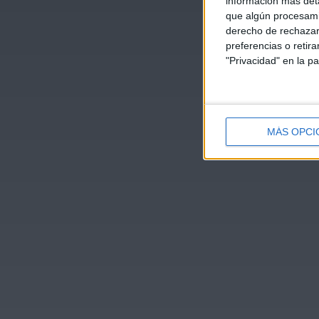
información más deta
que algún procesami
derecho de rechazar 
preferencias o retir
"Privacidad" en la pa
MÁS OPCI