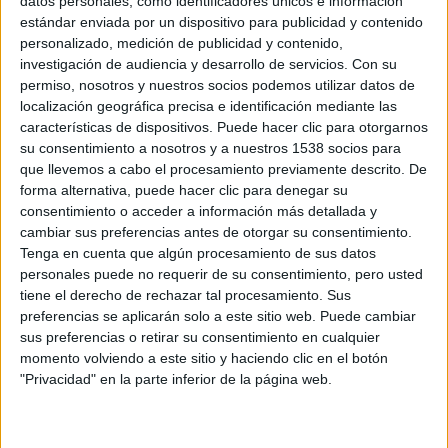
datos personales, como identificadores únicos e información
sur de América para investigar y localizar a una ciudad que
estándar enviada por un dispositivo para publicidad y contenido
ha desaparecido misteriosamente del mapa. El trío tendrá
personalizado, medición de publicidad y contenido,
que descubrir el enigma tras una serie de sucesos
investigación de audiencia y desarrollo de servicios.
Con su
desafortunados: una inmensa estructura situada en el
permiso, nosotros y nuestros socios podemos utilizar datos de
localización geográfica precisa e identificación mediante las
lugar donde antes estaba el pueblo, la cual no tiene ni
características de dispositivos. Puede hacer clic para otorgarnos
entradas ni salidas.
su consentimiento a nosotros y a nuestros 1538 socios para
que llevemos a cabo el procesamiento previamente descrito. De
«Intentamos hacer una película de terror comercial con
forma alternativa, puede hacer clic para denegar su
consentimiento o acceder a información más detallada y
uno de los mejores directores del género», han dicho
cambiar sus preferencias antes de otorgar su consentimiento.
William Green
y
Aaron Ginsburg
de
Atlas Independent
.
Tenga en cuenta que algún procesamiento de sus datos
Esta será la tercera colaboración del director y la
personales puede no requerir de su consentimiento, pero usted
productora, tras
Open grave
(que se estrenó el mes
tiene el derecho de rechazar tal procesamiento. Sus
pasado en Estados Unidos) y
The man on carrion road
,
preferencias se aplicarán solo a este sitio web. Puede cambiar
sus preferencias o retirar su consentimiento en cualquier
que comenzará su producción en abril.
momento volviendo a este sitio y haciendo clic en el botón
William Green
y
Aaron Ginsburg
producirán la película a
"Privacidad" en la parte inferior de la página web.
través de
Atlas Independent
,
Richard Suckle
por
Atlas
Entertainment
y
Bryan Bertino
y
Adrienne Biddle
serán los
productores ejecutivos por
Unbroken pictures
.
Highland