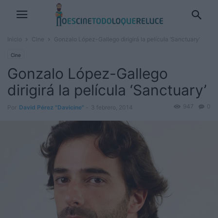
Inicio
Cine
Gonzalo López-Gallego dirigirá la película ‘Sanctuary’
Cine
Gonzalo López-Gallego
dirigirá la película ‘Sanctuary’
947
0
Por
David Pérez "Davicine"
-
3 febrero, 2014