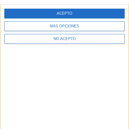
set ‘Tras el mal poli’ para
de invierno’
vosotros
ACEPTO
MÁS OPCIONES
NO ACEPTO
David Pérez "Davicine"
https://noescinetodoloquereluce.com
Informático de profesión, cinéfilo de afición. Bloguero,
tuitero y todo lo que me permita comunicarme. En mis ratos
libres escribo en esta web, y me dejo ver en CyLTv. Me
podéis seguir también en twitter e IG: @davicine79.