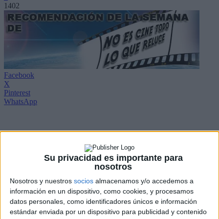
1402
Facebook
X
Pinterest
WhatsApp
Esta semana nos decantamos por
Moneyball: Rompiendo las
reglas
, película basada en la historia real de Billy Beane (
Brad Pitt
),
una prometedora estrella del béisbol que, incitado por el fracaso de
Su privacidad es importante para
no haber demostrado en el campo todo lo que se esperaba de él,
nosotros
enfocó toda su naturaleza competitiva hacia el área de la dirección
de equipos.
Nosotros y nuestros
socios
almacenamos y/o accedemos a
información en un dispositivo, como cookies, y procesamos
Al comienzo de la temporada 2002, Billy se enfrenta a una situación
datos personales, como identificadores únicos e información
deprimente: su modesto equipo, los Oakland Athletics, ha perdido,
estándar enviada por un dispositivo para publicidad y contenido
una