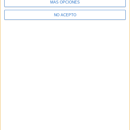
MÁS OPCIONES
Artículo anterior
La esperada ‘Juego de Traición. Los Idus de
Marzo’ llegará en marzo a España
NO ACEPTO
Artículo siguiente
Nuevo póster internacional de ‘Intruders’, de Juan
Carlos Fresnadillo
Boris M.
Artículos relacionados