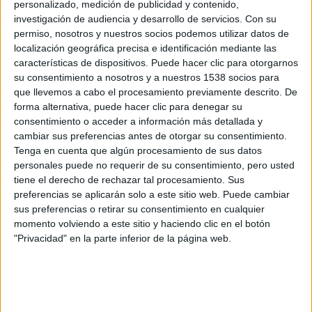
vez más, a sus mejores jugadores a manos de los clubes grandes y
personalizado, medición de publicidad y contenido,
encima
investigación de audiencia y desarrollo de servicios.
Con su
tiene que reconstruirlo con sólo un tercio del presupuesto. Sin
permiso, nosotros y nuestros socios podemos utilizar datos de
embargo,
localización geográfica precisa e identificación mediante las
decidido a ganar, Billy se enfrenta al sistema desafiando a los más
características de dispositivos. Puede hacer clic para otorgarnos
grandes de este deporte. Así, busca opciones fuera del mundo del
su consentimiento a nosotros y a nuestros 1538 socios para
béisbol
y topa con las teorías innovadoras de Bill James. Es entonces
que llevemos a cabo el procesamiento previamente descrito. De
cuando se
forma alternativa, puede hacer clic para denegar su
decide a contratar a Peter Brand (
Jonah Hill
), un economista de
consentimiento o acceder a información más detallada y
Yale,
cambiar sus preferencias antes de otorgar su consentimiento.
inteligente y con talento para los números. Juntos se enfrentan a las
Tenga en cuenta que algún procesamiento de sus datos
teorías establecidas para medir la actividad en el juego y las
personales puede no requerir de su consentimiento, pero usted
reexaminan apoyándose en el análisis estadístico por ordenador,
hasta
tiene el derecho de rechazar tal procesamiento. Sus
entonces despreciado por la clase dirigente del béisbol. Llegan a
preferencias se aplicarán solo a este sitio web. Puede cambiar
conclusiones que desafían la imaginación y van a por jugadores
sus preferencias o retirar su consentimiento en cualquier
descartados por los demás por raros, mayores, lesionados o
momento volviendo a este sitio y haciendo clic en el botón
problemáticos, pero con habilidades claves poco valoradas. A
"Privacidad" en la parte inferior de la página web.
medida que
Billy y Peter avanzan, sus nuevos métodos y su lista de «inútiles»
irritan a la vieja guardia, a los medios de comunicación, a los forofos
y
al propio director de campo (
Philip Seymour Hoffman
) que se niega
a