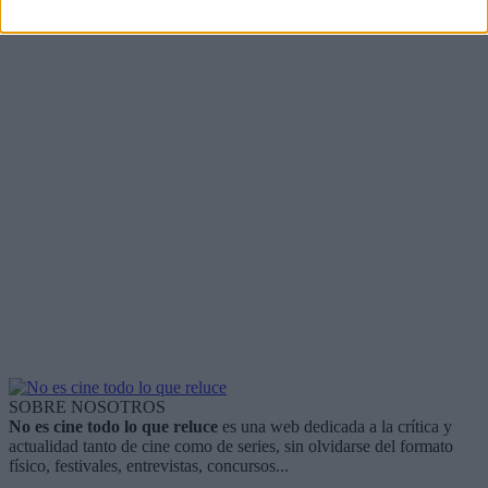
SOBRE NOSOTROS
No es cine todo lo que reluce
es una web dedicada a la crítica y
actualidad tanto de cine como de series, sin olvidarse del formato
físico, festivales, entrevistas, concursos...