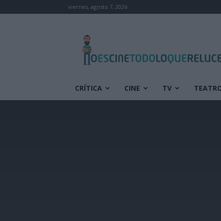
viernes, agosto 7, 2026
No
es
cine
todo
lo
que
CRÍTICA
CINE
TV
TEATR
reluce