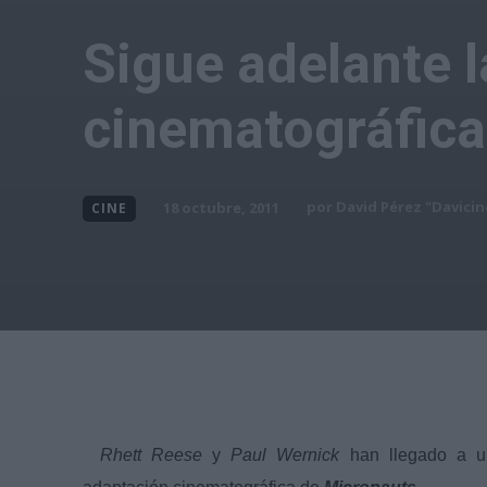
Sigue adelante 
cinematográfica
por
David Pérez "Davicin
18 octubre, 2011
CINE
Rhett Reese
y
Paul Wernick
han llegado a 