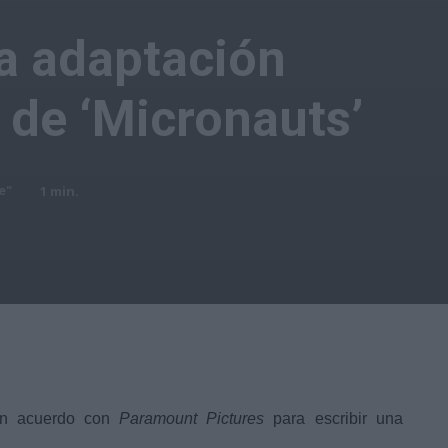
la adaptación
 de ‘Micronauts’
e"
1
min.
un acuerdo con
Paramount Pictures
para escribir una