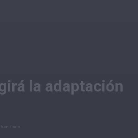
girá la adaptación
than 1
min.