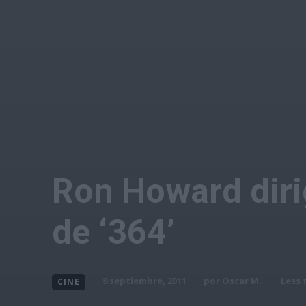
Ron Howard diri
de ‘364’
por
Oscar M.
9 septiembre, 2011
Less 
CINE