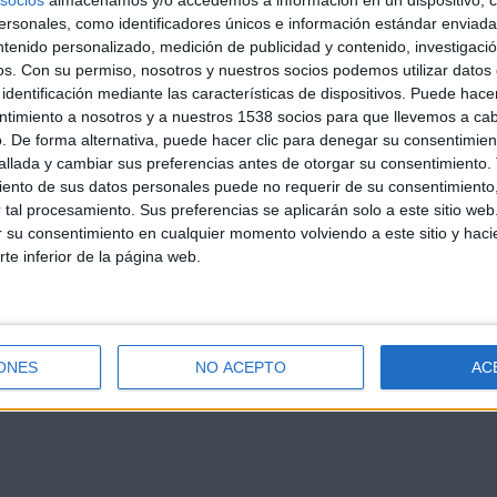
socios
almacenamos y/o accedemos a información en un dispositivo, c
sonales, como identificadores únicos e información estándar enviada 
ntenido personalizado, medición de publicidad y contenido, investigaci
os.
Con su permiso, nosotros y nuestros socios podemos utilizar datos 
identificación mediante las características de dispositivos. Puede hacer
ntimiento a nosotros y a nuestros 1538 socios para que llevemos a ca
. De forma alternativa, puede hacer clic para denegar su consentimien
llada y cambiar sus preferencias antes de otorgar su consentimiento.
ento de sus datos personales puede no requerir de su consentimiento, 
tal procesamiento. Sus preferencias se aplicarán solo a este sitio we
ar su consentimiento en cualquier momento volviendo a este sitio y haci
rte inferior de la página web.
ONES
NO ACEPTO
AC