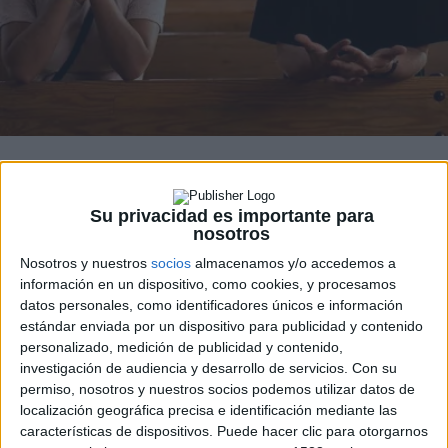
Su privacidad es importante para
nosotros
Tras presentarse en España, Polonia, Francia, Hungría y
Nosotros y nuestros
socios
almacenamos y/o accedemos a
Perú, la película
Amador
sigue su recorrido por el mundo:
información en un dispositivo, como cookies, y procesamos
esta vez en la edición número 17 del
Festival Internacional
datos personales, como identificadores únicos e información
de Cine de Atenas
.
estándar enviada por un dispositivo para publicidad y contenido
personalizado, medición de publicidad y contenido,
investigación de audiencia y desarrollo de servicios.
Con su
Esta información fue difundida por
Magaly Solier
, quien es
permiso, nosotros y nuestros socios podemos utilizar datos de
la protagonista del film, en su cuenta oficial en Twitter.
localización geográfica precisa e identificación mediante las
La cinta española, donde también participan
Celso Bugallo,
características de dispositivos. Puede hacer clic para otorgarnos