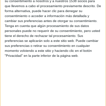
Pietro Sibille, Sonia Almarcha y Fanny de Castro
, forma
su consentimiento a nosotros y a nuestros 1538 socios para
que llevemos a cabo el procesamiento previamente descrito. De
parte de la sección Noches de Estreno CONN-X.
forma alternativa, puede hacer clic para denegar su
consentimiento o acceder a información más detallada y
El estreno de
Amador
tendrá lugar el domingo 18 de
cambiar sus preferencias antes de otorgar su consentimiento.
septiembre a las 8:00 p.m., en la sala Attikon Cinemax
Tenga en cuenta que algún procesamiento de sus datos
personales puede no requerir de su consentimiento, pero usted
Class (Stadiou 19, metro Panepistimiou).
tiene el derecho de rechazar tal procesamiento. Sus
Habrá una segunda proyección el lunes 19 del mismo mes,
preferencias se aplicarán solo a este sitio web. Puede cambiar
a las 8:30 de la noche, en la sala Danaos 2 (Av. Kifisias 109
sus preferencias o retirar su consentimiento en cualquier
con Panormou, Metro Panormou).
momento volviendo a este sitio y haciendo clic en el botón
"Privacidad" en la parte inferior de la página web.
El director de la película,
Fernando León de Aranoa
, se
encontrará presente en las dos fechas de exhibición.
El film narra la historia de Marcela (
Magaly Solier
), una
mujer joven en apuros económicos que encuentra un
trabajo para el verano cuidando de Amador (
Celso
Bugallo
), un señor mayor postrado en cama, en ausencia
de su familia.
Ella cree ver así sus problemas resueltos, pero a los pocos
días Amador muere, poniéndola en una difícil situación. Su