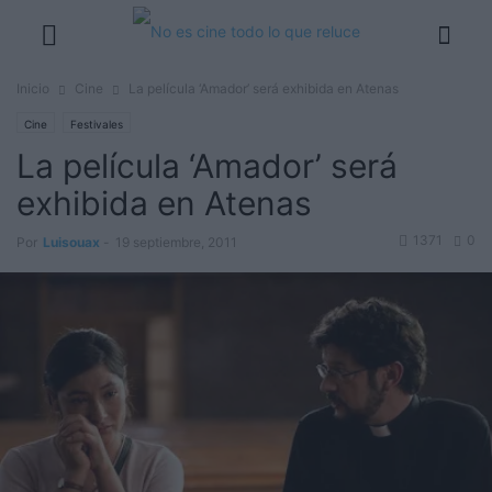
Inicio
Cine
La película ‘Amador’ será exhibida en Atenas
Cine
Festivales
La película ‘Amador’ será
exhibida en Atenas
1371
0
Por
Luisouax
-
19 septiembre, 2011