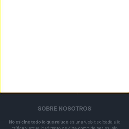
SOBRE NOSOTROS
No es cine todo lo que reluce
es una web dedicada a la
crítica y actualidad tanto de cine como de series, sin