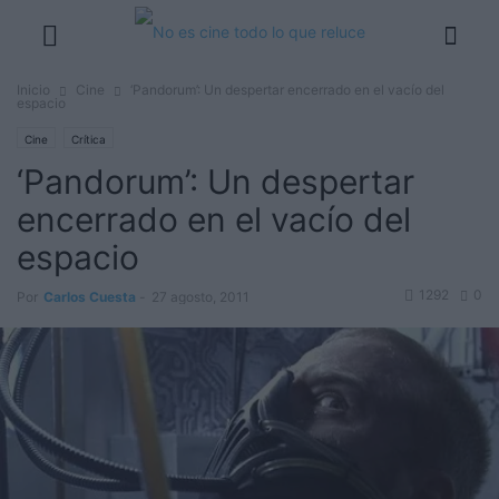
Inicio
Cine
‘Pandorum’: Un despertar encerrado en el vacío del
espacio
Cine
Crítica
‘Pandorum’: Un despertar
encerrado en el vacío del
espacio
1292
0
Por
Carlos Cuesta
-
27 agosto, 2011