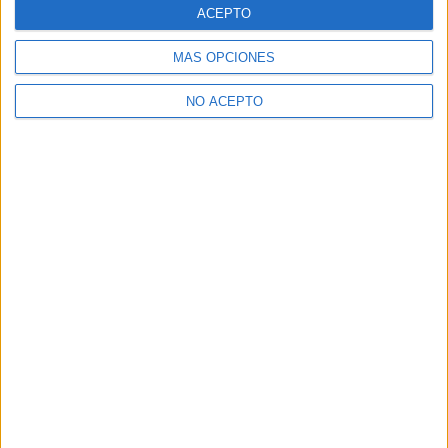
ACEPTO
MÁS OPCIONES
NO ACEPTO
Artículo anterior
Artículo siguiente
La secuela de ‘León, el
Nueva imagen promocional
profesional’ derivó en
de ‘The Avengers’
‘Colombiana’
Carlos Cuesta