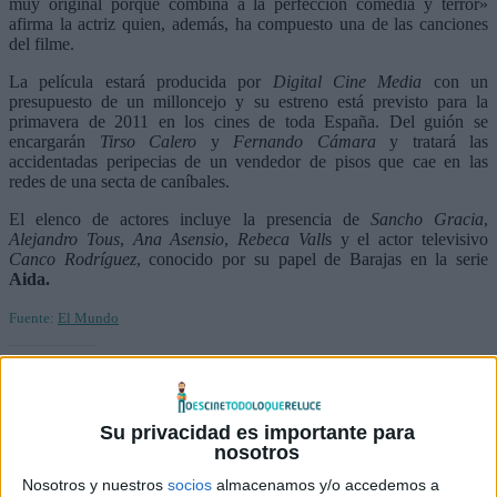
muy original porque combina a la perfección comedia y terror»
afirma la actriz quien, además, ha compuesto una de las canciones
del filme.
La película estará producida por
Digital Cine Media
con un
presupuesto de un milloncejo y su estreno está previsto para la
primavera de 2011 en los cines de toda España. Del guión se
encargarán
Tirso Calero
y
Fernando Cámara
y tratará las
accidentadas peripecias de un vendedor de pisos que cae en las
redes de una secta de caníbales.
El elenco de actores incluye la presencia de
Sancho Gracia
,
Alejandro Tous
,
Ana Asensio
,
Rebeca Vall
s y el actor televisivo
Canco Rodríguez
, conocido por su papel de Barajas en la serie
Aida.
Fuente:
El Mundo
Comparte esto:
Su privacidad es importante para
nosotros
Nosotros y nuestros
socios
almacenamos y/o accedemos a
Relacionado