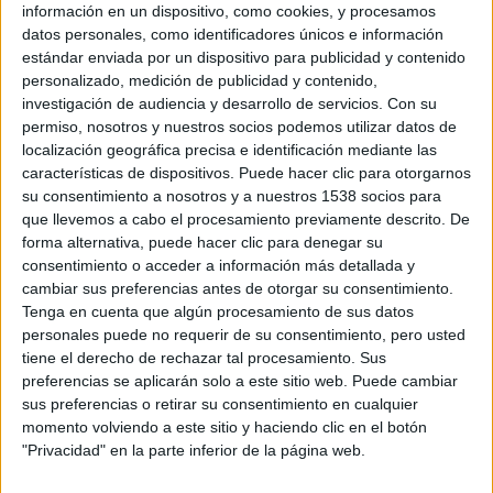
información en un dispositivo, como cookies, y procesamos
datos personales, como identificadores únicos e información
estándar enviada por un dispositivo para publicidad y contenido
personalizado, medición de publicidad y contenido,
investigación de audiencia y desarrollo de servicios.
Con su
permiso, nosotros y nuestros socios podemos utilizar datos de
localización geográfica precisa e identificación mediante las
‘Blockbuster’, de Tirso Calero,
Se presenta en el Festival de
abre la sección oficial a
Málaga la película ‘Tarántula’
características de dispositivos. Puede hacer clic para otorgarnos
concurso del Festival de Cine de
13 marzo, 2026
su consentimiento a nosotros y a nuestros 1538 socios para
Alicante
En «Cine»
que llevemos a cabo el procesamiento previamente descrito. De
27 mayo, 2014
forma alternativa, puede hacer clic para denegar su
En «Cine»
consentimiento o acceder a información más detallada y
cambiar sus preferencias antes de otorgar su consentimiento.
Tenga en cuenta que algún procesamiento de sus datos
personales puede no requerir de su consentimiento, pero usted
tiene el derecho de rechazar tal procesamiento. Sus
preferencias se aplicarán solo a este sitio web. Puede cambiar
sus preferencias o retirar su consentimiento en cualquier
Finaliza el Festival de Cine de
momento volviendo a este sitio y haciendo clic en el botón
Alicante con homenaje a Juan
"Privacidad" en la parte inferior de la página web.
Diego
1 junio, 2014