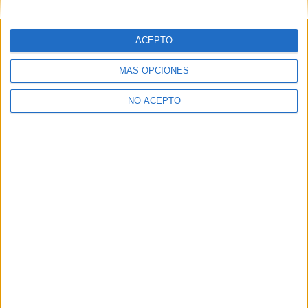
libres escribo en esta web, y me dejo ver en CyLTv. Me
podéis seguir también en twitter e IG: @davicine79.
ACEPTO
MÁS OPCIONES
NO ACEPTO
Artículos relacionados
Entrevista a Anthony Marciano:
«Mi sueño no tiene nada que
ver...
Santiago Varela Antúnez
-
7 agosto, 2026
Crítica de ‘Mother Mary’: Calvario
y redención
Daniel Farriol
-
31 julio, 2026