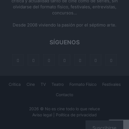
crítica y actualidad tanto de cine como de series, sin
olvidarse del formato físico, festivales, entrevistas,
concursos...
Desde 2008 viviendo la pasión por el séptimo arte.
SÍGUENOS
Crítica
Cine
TV
Teatro
Formato Físico
Festivales
Contacto
2026 © No es cine todo lo que reluce
Aviso legal
|
Política de privacidad
Suscribirse