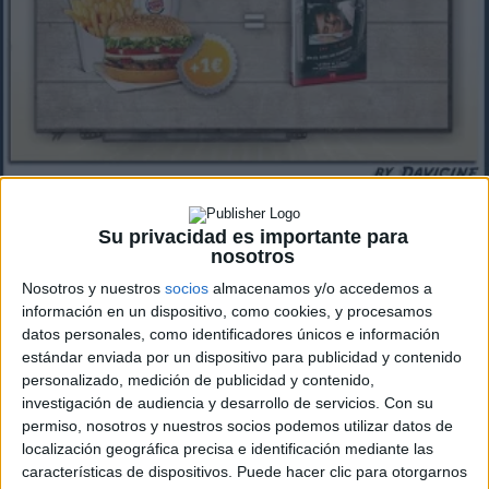
Su privacidad es importante para
nosotros
Nosotros y nuestros
socios
almacenamos y/o accedemos a
Desde hace unos días podéis adquirir una serie de
información en un dispositivo, como cookies, y procesamos
datos personales, como identificadores únicos e información
películas a un precio de cine. El responsable esta vez no
estándar enviada por un dispositivo para publicidad y contenido
es ninguna promoción de prensa ni de revistas, sino
personalizado, medición de publicidad y contenido,
Burger King.
investigación de audiencia y desarrollo de servicios.
Con su
permiso, nosotros y nuestros socios podemos utilizar datos de
Con cada menú, y por un euro más, podréis escoger entre
localización geográfica precisa e identificación mediante las
características de dispositivos. Puede hacer clic para otorgarnos
3 películas: el Show de Truman, Wayne’s World y Escuela