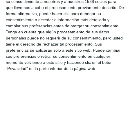
su consentimiento a nosotros y a nuestros 1538 socios para
de Rock. Películas sin la serigrafía del Burger y en caja
que llevemos a cabo el procesamiento previamente descrito. De
normal, con la carátula original.
forma alternativa, puede hacer clic para denegar su
consentimiento o acceder a información más detallada y
cambiar sus preferencias antes de otorgar su consentimiento.
Tenga en cuenta que algún procesamiento de sus datos
personales puede no requerir de su consentimiento, pero usted
tiene el derecho de rechazar tal procesamiento. Sus
preferencias se aplicarán solo a este sitio web. Puede cambiar
sus preferencias o retirar su consentimiento en cualquier
momento volviendo a este sitio y haciendo clic en el botón
"Privacidad" en la parte inferior de la página web.
Por un euro puedes ampliar tu colección.