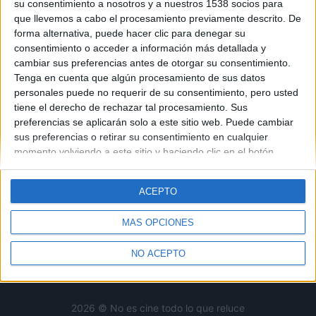
su consentimiento a nosotros y a nuestros 1538 socios para
que llevemos a cabo el procesamiento previamente descrito. De
No es cine todo lo que reluce
es una web dedicada a la
forma alternativa, puede hacer clic para denegar su
crítica y actualidad tanto de cine como de series, sin
consentimiento o acceder a información más detallada y
olvidarse del formato físico, festivales, entrevistas,
cambiar sus preferencias antes de otorgar su consentimiento.
concursos...
Tenga en cuenta que algún procesamiento de sus datos
personales puede no requerir de su consentimiento, pero usted
Desde 2008 viviendo la pasión por el séptimo arte.
tiene el derecho de rechazar tal procesamiento. Sus
preferencias se aplicarán solo a este sitio web. Puede cambiar
sus preferencias o retirar su consentimiento en cualquier
SÍGUENOS
momento volviendo a este sitio y haciendo clic en el botón
"Privacidad" en la parte inferior de la página web.
ACEPTO
MÁS OPCIONES
Crítica
Cine
TV
Teatro
Formato Físico
Festivales
NO ACEPTO
Contacto
2026 © No es cine todo lo que reluce