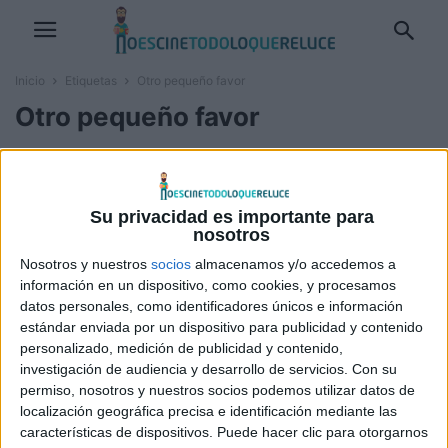
Inicio
Etiquetas
Otro pequeño favor
Otro pequeño favor
Prime Video desvela el tráiler y el
póster oficial de ‘Otro...
David Pérez "Davicine"
-
15 abril, 2025
Su privacidad es importante para
nosotros
Nosotros y nuestros
socios
almacenamos y/o accedemos a
información en un dispositivo, como cookies, y procesamos
datos personales, como identificadores únicos e información
estándar enviada por un dispositivo para publicidad y contenido
personalizado, medición de publicidad y contenido,
investigación de audiencia y desarrollo de servicios.
Con su
permiso, nosotros y nuestros socios podemos utilizar datos de
localización geográfica precisa e identificación mediante las
características de dispositivos. Puede hacer clic para otorgarnos
SOBRE NOSOTROS