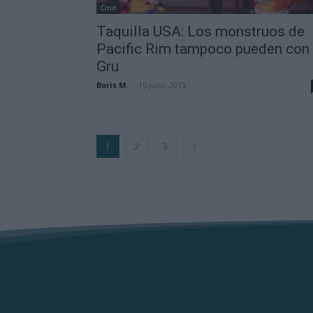
Cine
Taquilla USA: Los monstruos de
Pacific Rim tampoco pueden con
Gru
Boris M.
-
15 julio, 2013
1
2
3