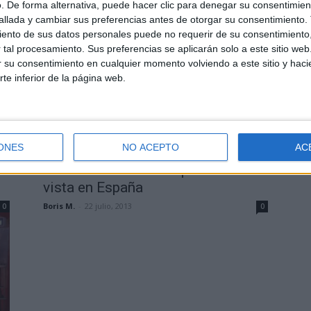
. De forma alternativa, puede hacer clic para denegar su consentimien
carteleras de España
llada y cambiar sus preferencias antes de otorgar su consentimiento.
ento de sus datos personales puede no requerir de su consentimiento, 
Boris M.
-
5 agosto, 2013
0
0
tal procesamiento. Sus preferencias se aplicarán solo a este sitio we
ar su consentimiento en cualquier momento volviendo a este sitio y haci
rte inferior de la página web.
ONES
Cine
NO ACEPTO
AC
‘Ahora me ves…’ es la película más
vista en España
Boris M.
-
22 julio, 2013
0
0