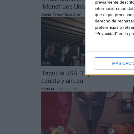
previamente descrito
‘Monstruos University’
información más deta
David Pérez "Davicine"
-
4 noviembre, 2013
que algún procesami
derecho de rechazar 
preferencias o retir
"Privacidad" en la pa
Cine
MÁS OPCI
Taquilla USA: ‘Expediente Warren’
asusta y arrasa
Boris M.
-
22 julio, 2013