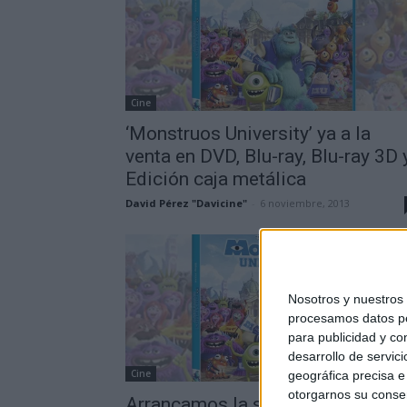
Cine
‘Monstruos University’ ya a la
venta en DVD, Blu-ray, Blu-ray 3D 
Edición caja metálica
David Pérez "Davicine"
-
6 noviembre, 2013
Nosotros y nuestros
procesamos datos per
para publicidad y co
desarrollo de servici
Cine
geográfica precisa e 
otorgarnos su conse
Arrancamos la semana dedicada 