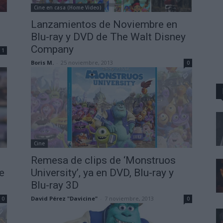
Cine en casa (Home Video)
Lanzamientos de Noviembre en
Blu-ray y DVD de The Walt Disney
Company
1
Boris M.
-
25 noviembre, 2013
0
Cine
Remesa de clips de ‘Monstruos
e
University’, ya en DVD, Blu-ray y
Blu-ray 3D
David Pérez "Davicine"
-
7 noviembre, 2013
0
0