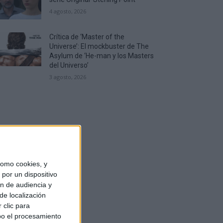
4 agosto, 2026
Crítica de ‘Master of the
Universe’: El mockbuster de The
Asylum de ‘He-man y los Masters
del Universo’
3 agosto, 2026
omo cookies, y
por un dispositivo
ón de audiencia y
de localización
 clic para
bo el procesamiento