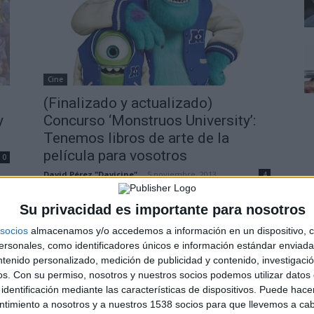
Cine
(Finalizado y actualizado)
y
Concurso ‘Monstruos University’:
Tenemos libros de arte de la
película para vosotros
0
David Pérez "Davicine"
-
5 noviembre, 2013
4
Su privacidad es importante para nosotros
socios
almacenamos y/o accedemos a información en un dispositivo, c
sonales, como identificadores únicos e información estándar enviada 
ntenido personalizado, medición de publicidad y contenido, investigaci
os.
Con su permiso, nosotros y nuestros socios podemos utilizar datos 
Cine
identificación mediante las características de dispositivos. Puede hacer
ntimiento a nosotros y a nuestros 1538 socios para que llevemos a ca
a
‘Guerra Mundial Z’ arrasa en las