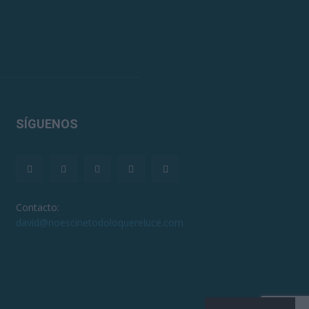
SÍGUENOS
Contacto:
david@noescinetodoloquereluce.com