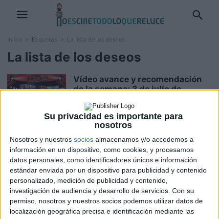
Inicio
Etiquetas
La lista de los deseos
La lista de los deseos
Vídeo avance y recomendación
de la semana: 3 de julio de...
Boris M.
-
3 julio, 2020
Su privacidad es importante para
nosotros
Estrenos de la semana: 3 de julio
Nosotros y nuestros
socios
almacenamos y/o accedemos a
de 2020
información en un dispositivo, como cookies, y procesamos
Boris M.
-
3 julio, 2020
datos personales, como identificadores únicos e información
estándar enviada por un dispositivo para publicidad y contenido
personalizado, medición de publicidad y contenido,
Se aplaza el estreno de ‘La lista
investigación de audiencia y desarrollo de servicios.
Con su
de los deseos’ con...
permiso, nosotros y nuestros socios podemos utilizar datos de
localización geográfica precisa e identificación mediante las
David Pérez "Davicine"
-
25 abril, 2020