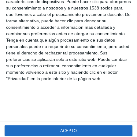
características de dispositivos. Puede hacer clic para otorgarnos
su consentimiento a nosotros y a nuestros 1538 socios para
que llevemos a cabo el procesamiento previamente descrito. De
forma alternativa, puede hacer clic para denegar su
consentimiento o acceder a información más detallada y
cambiar sus preferencias antes de otorgar su consentimiento.
Tenga en cuenta que algún procesamiento de sus datos
personales puede no requerir de su consentimiento, pero usted
tiene el derecho de rechazar tal procesamiento. Sus
preferencias se aplicarán solo a este sitio web. Puede cambiar
sus preferencias o retirar su consentimiento en cualquier
SOBRE NOSOTROS
momento volviendo a este sitio y haciendo clic en el botón
"Privacidad" en la parte inferior de la página web.
No es cine todo lo que reluce
es una web dedicada a la
crítica y actualidad tanto de cine como de series, sin
olvidarse del formato físico, festivales, entrevistas,
concursos...
Desde 2008 viviendo la pasión por el séptimo arte.
ACEPTO
SÍGUENOS