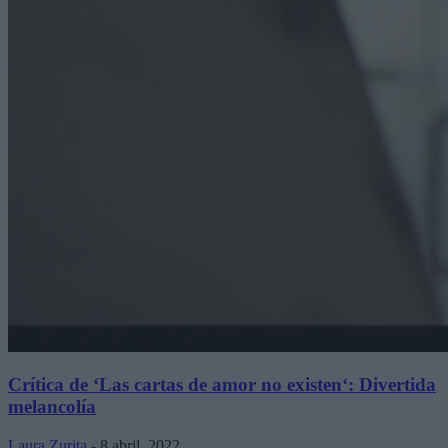
Crítica de ‘Las cartas de amor no existen‘: Divertida
melancolía
Laura Zurita
-
8 abril, 2022