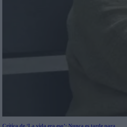
Crítica de ‘La vida era eso’: Nunca es tarde para