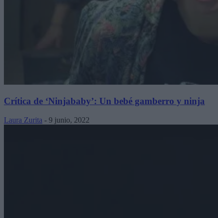
Crítica de ‘Ninjababy’: Un bebé gamberro y ninja
Laura Zurita
-
9 junio, 2022