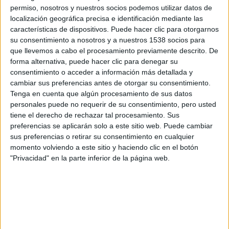
permiso, nosotros y nuestros socios podemos utilizar datos de
localización geográfica precisa e identificación mediante las
características de dispositivos. Puede hacer clic para otorgarnos
Tráiler y póster español de ‘El
séptimo hijo’, con Jeff Bridges...
su consentimiento a nosotros y a nuestros 1538 socios para
que llevemos a cabo el procesamiento previamente descrito. De
David Pérez "Davicine"
-
19 noviembre, 2014
forma alternativa, puede hacer clic para denegar su
consentimiento o acceder a información más detallada y
cambiar sus preferencias antes de otorgar su consentimiento.
Un nuevo póster y otro tráiler de
Tenga en cuenta que algún procesamiento de sus datos
‘El séptimo hijo’
personales puede no requerir de su consentimiento, pero usted
David Pérez "Davicine"
-
1 septiembre, 2014
tiene el derecho de rechazar tal procesamiento. Sus
preferencias se aplicarán solo a este sitio web. Puede cambiar
sus preferencias o retirar su consentimiento en cualquier
Cinco nuevos pósters y tráiler de
momento volviendo a este sitio y haciendo clic en el botón
‘El séptimo hijo’, la adaptación...
"Privacidad" en la parte inferior de la página web.
Oscar M.
-
16 julio, 2013