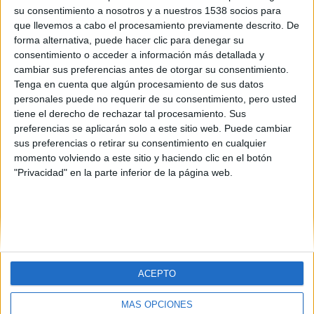
su consentimiento a nosotros y a nuestros 1538 socios para
que llevemos a cabo el procesamiento previamente descrito. De
forma alternativa, puede hacer clic para denegar su
consentimiento o acceder a información más detallada y
cambiar sus preferencias antes de otorgar su consentimiento.
Tenga en cuenta que algún procesamiento de sus datos
personales puede no requerir de su consentimiento, pero usted
SOBRE NOSOTROS
tiene el derecho de rechazar tal procesamiento. Sus
preferencias se aplicarán solo a este sitio web. Puede cambiar
No es cine todo lo que reluce
es una web dedicada a la
sus preferencias o retirar su consentimiento en cualquier
crítica y actualidad tanto de cine como de series, sin
momento volviendo a este sitio y haciendo clic en el botón
olvidarse del formato físico, festivales, entrevistas,
"Privacidad" en la parte inferior de la página web.
concursos...
Desde 2008 viviendo la pasión por el séptimo arte.
SÍGUENOS
ACEPTO
MÁS OPCIONES