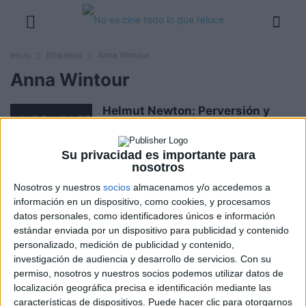
Inicio
Etiquetas
Anna Wintour
Anna Wintour
Helmut Newton: Perversión y
belleza
Boris M.
-
27 noviembre, 2020
Su privacidad es importante para
nosotros
Nosotros y nuestros
socios
almacenamos y/o accedemos a
Ocean’s 8
información en un dispositivo, como cookies, y procesamos
Boris M.
-
6 julio, 2018
datos personales, como identificadores únicos e información
estándar enviada por un dispositivo para publicidad y contenido
personalizado, medición de publicidad y contenido,
investigación de audiencia y desarrollo de servicios.
Con su
The First Monday in May
permiso, nosotros y nuestros socios podemos utilizar datos de
Boris M.
-
31 marzo, 2017
localización geográfica precisa e identificación mediante las
características de dispositivos. Puede hacer clic para otorgarnos