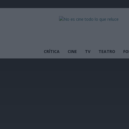
No
es
cine
todo
lo
que
CRÍTICA
CINE
TV
TEATRO
FO
reluce