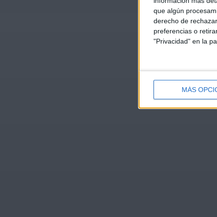
información más deta
que algún procesami
derecho de rechazar 
preferencias o retir
"Privacidad" en la pa
MÁS OPCI