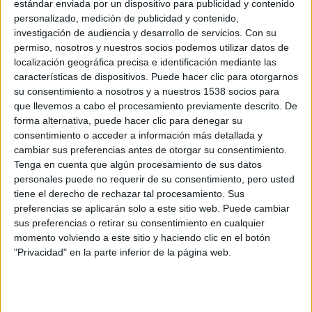
Tagore
,
Charulata. La esposa solitaria
ganó el Oso de
estándar enviada por un dispositivo para publicidad y contenido
personalizado, medición de publicidad y contenido,
Plata al Mejor Director en la Berlinale en 1965, y es una
investigación de audiencia y desarrollo de servicios.
Con su
obra maestra considerada por su propio director como su
permiso, nosotros y nuestros socios podemos utilizar datos de
película más perfecta.
localización geográfica precisa e identificación mediante las
características de dispositivos. Puede hacer clic para otorgarnos
su consentimiento a nosotros y a nuestros 1538 socios para
La película nos lleva a finales del siglo XIX, cuando la India
que llevemos a cabo el procesamiento previamente descrito. De
era todavía una colonia inglesa, Charu, una mujer de la alta
forma alternativa, puede hacer clic para denegar su
sociedad bengalí que lleva una vida ociosa, está casada
consentimiento o acceder a información más detallada y
con Bhupati. Éste, que ha heredado una fortuna, utiliza su
cambiar sus preferencias antes de otorgar su consentimiento.
Tenga en cuenta que algún procesamiento de sus datos
dinero para publicar un periódico político y se siente
personales puede no requerir de su consentimiento, pero usted
orgulloso de no haberse dejado arrastrar por la comodidad
tiene el derecho de rechazar tal procesamiento. Sus
y la desidia.
preferencias se aplicarán solo a este sitio web. Puede cambiar
sus preferencias o retirar su consentimiento en cualquier
momento volviendo a este sitio y haciendo clic en el botón
Charulata. La esposa solitaria
está protagonizada por
"Privacidad" en la parte inferior de la página web.
Soumitra Chatterjee
(
Apu Sansar (El mundo de Apu)
),
quien trabajó con
Satyajit Ray
en un total de catorce
películas, y
Madhabi Mukherjee
(
Dibratrir Kabya
) una de
las más reconocidas actrices indias de todos los tiempos.