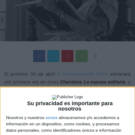
El próximo 30 de abril
A Contacorriente Films
estrenará
por primera vez en cines
Charulata. La esposa solitaria
, y
lo hará dos días antes de que se cumplan 100 años del
nacimiento de su director, el aclamado cineasta indio
Su privacidad es importante para
Satyajit Ray
(
Trilogía de Apu
), considerado por muchos
nosotros
uno de los grandes artistas del siglo XX.
Nosotros y nuestros
socios
almacenamos y/o accedemos a
información en un dispositivo, como cookies, y procesamos
Basada en un relato del premio nobel
Rabindranath
datos personales, como identificadores únicos e información