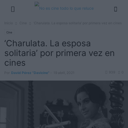
Inicio
Cine
‘Charulata. La esposa solitaria’ por primera vez en cines
Cine
‘Charulata. La esposa
solitaria’ por primera vez en
cines
939
0
Por
David Pérez "Davicine"
-
19 abril, 2021