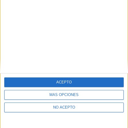
Fantasía
Artículo anterior
Artículo siguiente
Little Monsters
Estrenos de la semana: 14 de
agosto de 2020
ACEPTO
MÁS OPCIONES
NO ACEPTO
Boris M.