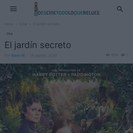
Inicio
Cine
El jardín secreto
Cine
El jardín secreto
804
0
Por
Boris M.
-
14 agosto, 2020