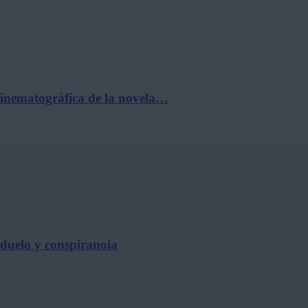
cinematográfica de la novela…
, duelo y conspiranoia