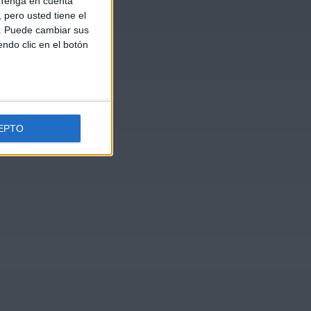
Tenga en cuenta
pero usted tiene el
b. Puede cambiar sus
endo clic en el botón
EPTO