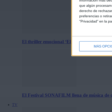
información más deta
que algún procesami
derecho de rechazar 
preferencias o retir
"Privacidad" en la pa
El thriller emocional ‘El Síndrome Rembrand
MÁS OPCI
El Festival SONAFILM llena de música de c
TV