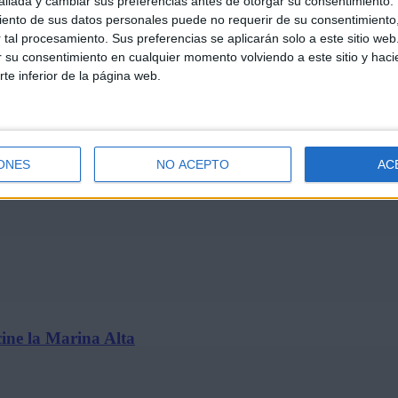
llada y cambiar sus preferencias antes de otorgar su consentimiento.
ento de sus datos personales puede no requerir de su consentimiento, 
tal procesamiento. Sus preferencias se aplicarán solo a este sitio we
ar su consentimiento en cualquier momento volviendo a este sitio y haci
rte inferior de la página web.
t’ se estrena solo en cines…
ONES
NO ACEPTO
AC
ine la Marina Alta