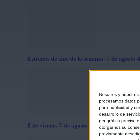
Estrenos de cine de la semana: 7 de agosto 
Nosotros y nuestros
procesamos datos per
para publicidad y co
desarrollo de servici
geográfica precisa e 
Este viernes 7 de agosto se estrena solo en c
otorgarnos su conse
previamente descrito