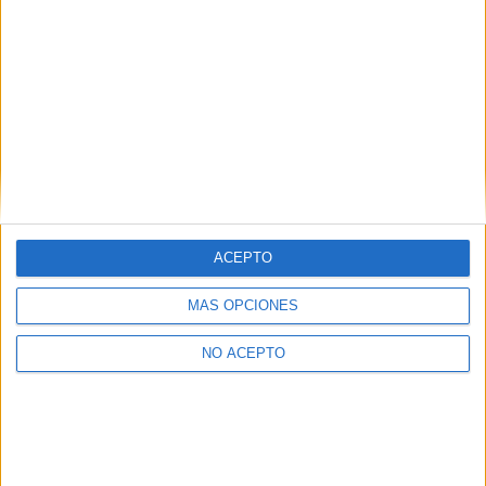
lo que reluce
Suscríbete y recibe las últimas entradas en tu correo
electrónico.
Escribe tu correo electrónico…
Suscribirse
ETIQUETAS
Adaptaciones al cine
Lionsgate
Los juegos del hambre
Precuelas
Proximamente
ACEPTO
MÁS OPCIONES
NO ACEPTO
Artículo anterior
Artículo siguiente
‘Venom 2’ se llamará ‘Venom:
Mañana tendrá lugar el