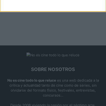
SOBRE NOSOTROS
No es cine todo lo que reluce
es una web dedicada a la
crítica y actualidad tanto de cine como de series, sin
olvidarse del formato físico, festivales, entrevistas,
concursos...
Desde 2008 viviendo la pasión por el séptimo arte.