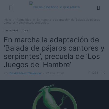
Inicio
Actualidad
En marcha la adaptación de ‘Balada de pájaros
cantores y serpientes’, precuela...
Actualidad
Cine
En marcha la adaptación de
‘Balada de pájaros cantores y
serpientes’, precuela de ‘Los
Juegos del Hambre’
1231
0
Por
David Pérez "Davicine"
-
22 abril, 2020