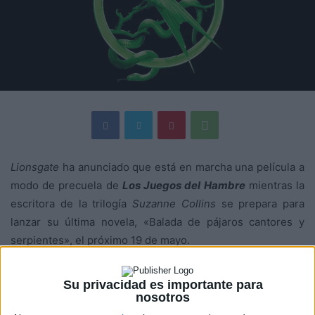
Lionsgate
ha anunciado que está en marcha una película a
modo de precuela de
Los Juegos del Hambre
mientras la
escritora de la trilogía
Suzanne Collins
se prepara para
lanzar su última novela, «Balada de pájaros cantores y
serpientes», el próximo 19 de mayo.
El libro, que tiene lugar en el universo de «Los Juegos del
Su privacidad es importante para
Hambre», se convertirá en una película del director
nosotros
Francis Lawrence,
el guionista
Michael Arndt
y la