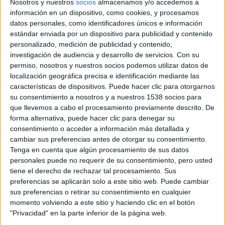
Nosotros y nuestros
socios
almacenamos y/o accedemos a
productora
Nina Jacobson
, quienes ya estuvieron
información en un dispositivo, como cookies, y procesamos
datos personales, como identificadores únicos e información
trabajando con el estudio en las cuatro adaptaciones
estándar enviada por un dispositivo para publicidad y contenido
cinematográficas de los libros anteriores de
Collins
: «Los
personalizado, medición de publicidad y contenido,
juegos del hambre», «En llamas» y «Sinsajo», recaudando
investigación de audiencia y desarrollo de servicios.
Con su
casi 3 mil millones de dólares en taquilla.
permiso, nosotros y nuestros socios podemos utilizar datos de
localización geográfica precisa e identificación mediante las
características de dispositivos. Puede hacer clic para otorgarnos
Todavía no se sabe nada sobre el reparto de esta precuela
su consentimiento a nosotros y a nuestros 1538 socios para
de
Los Juegos del Hambre
, que fue anunciada por
Joe
que llevemos a cabo el procesamiento previamente descrito. De
Drake
, presidente del grupo
Lionsgate Motion Picture
:
forma alternativa, puede hacer clic para denegar su
consentimiento o acceder a información más detallada y
cambiar sus preferencias antes de otorgar su consentimiento.
HA VALIDO LA PENA LA ESPERA POR
Tenga en cuenta que algún procesamiento de sus datos
EL NUEVO LIBRO DE
SUZANNE
.
personales puede no requerir de su consentimiento, pero usted
tiene el derecho de rechazar tal procesamiento. Sus
OFRECE TODO LO QUE LOS FANS
preferencias se aplicarán solo a este sitio web. Puede cambiar
PUEDEN ESPERAR DE
LOS JUEGOS
sus preferencias o retirar su consentimiento en cualquier
DEL HAMBRE
AL MISMO TIEMPO
momento volviendo a este sitio y haciendo clic en el botón
"Privacidad" en la parte inferior de la página web.
QUE ABRE NUEVOS CAMINOS E