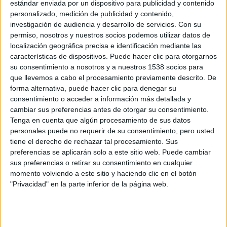
estándar enviada por un dispositivo para publicidad y contenido
Pratt
) y Claire (
Bryce Dallas Howard
) ponen en marcha un
personalizado, medición de publicidad y contenido,
investigación de audiencia y desarrollo de servicios.
Con su
plan para proteger a los dinosaurios de la extinción. Owen
permiso, nosotros y nuestros socios podemos utilizar datos de
se dedica a buscar a Blue, el raptor al que él crió y que
localización geográfica precisa e identificación mediante las
está desaparecido en la jungla, y Claire, que ha aprendido
características de dispositivos. Puede hacer clic para otorgarnos
a respetar a estas criaturas, está dispuesta a cumplir con
su consentimiento a nosotros y a nuestros 1538 socios para
que llevemos a cabo el procesamiento previamente descrito. De
su misión. Cuando llegan a la isla, ya inestable por la
forma alternativa, puede hacer clic para denegar su
erupción del volcán, descubren una conspiración que
consentimiento o acceder a información más detallada y
podría convertir nuestro planeta en un lugar con un
cambiar sus preferencias antes de otorgar su consentimiento.
inmenso peligro no visto desde tiempos prehistóricos.
Tenga en cuenta que algún procesamiento de sus datos
personales puede no requerir de su consentimiento, pero usted
tiene el derecho de rechazar tal procesamiento. Sus
A nivel de ediciones especiales, nos encontramos con la
preferencias se aplicarán solo a este sitio web. Puede cambiar
Edición limitada en caja metálica Blu-ray 3D + Blu-ray +
sus preferencias o retirar su consentimiento en cualquier
Bonus DVD
, otra
Edición limitada en caja metálica 4K UHD
momento volviendo a este sitio y haciendo clic en el botón
+ Blu-ray + Bonus DVD
y el
Combo limitado Blu-ray 3D +
"Privacidad" en la parte inferior de la página web.
Blu-ray + Bonus DVD + dos llaveros Funko
, que no se
venderán en ningún otro lugar. Por otro lado, a nivel de
ediciones estándar, es decir, en caja amaray, han salido a la