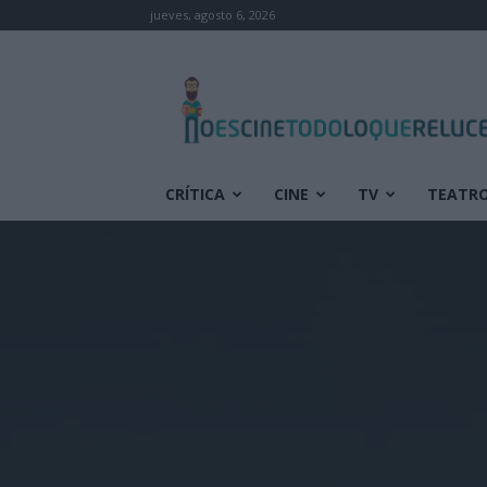
jueves, agosto 6, 2026
No
es
cine
todo
lo
que
CRÍTICA
CINE
TV
TEATR
reluce