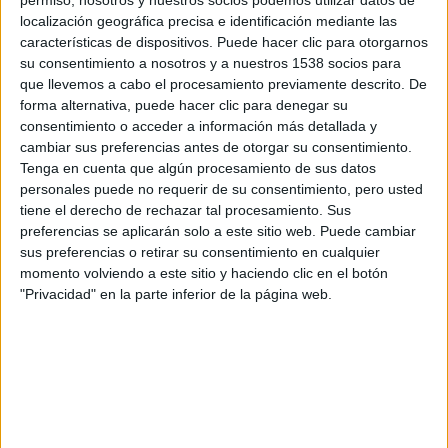
© − Todos los derechos reservados
localización geográfica precisa e identificación mediante las
características de dispositivos. Puede hacer clic para otorgarnos
su consentimiento a nosotros y a nuestros 1538 socios para
que llevemos a cabo el procesamiento previamente descrito. De
forma alternativa, puede hacer clic para denegar su
consentimiento o acceder a información más detallada y
Comparte esto:
cambiar sus preferencias antes de otorgar su consentimiento.
Tenga en cuenta que algún procesamiento de sus datos
personales puede no requerir de su consentimiento, pero usted
tiene el derecho de rechazar tal procesamiento. Sus
preferencias se aplicarán solo a este sitio web. Puede cambiar
Relacionado
sus preferencias o retirar su consentimiento en cualquier
momento volviendo a este sitio y haciendo clic en el botón
"Privacidad" en la parte inferior de la página web.
Nuevo avance español de
Primer póster de ‘Ouija: El
‘Ouija: El origen del mal’
origen del mal’, nueva