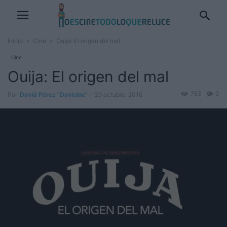
Inicio
Cine
Ouija: El origen del mal
Cine
Ouija: El origen del mal
763
0
Por
David Pérez "Davicine"
-
29 octubre, 2016