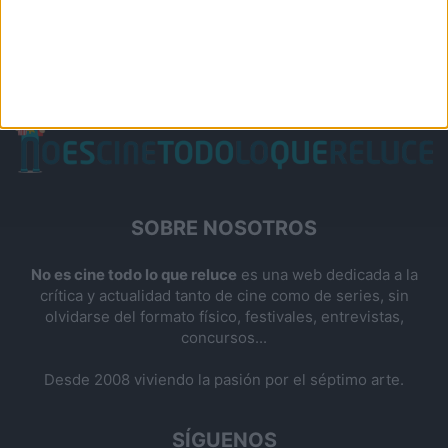
SOBRE NOSOTROS
No es cine todo lo que reluce
es una web dedicada a la
crítica y actualidad tanto de cine como de series, sin
olvidarse del formato físico, festivales, entrevistas,
concursos...
Desde 2008 viviendo la pasión por el séptimo arte.
SÍGUENOS