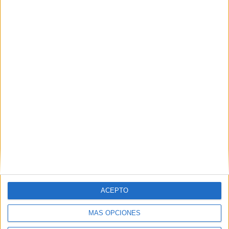
Nuevo póster y tráiler de
‘Red tails’
18 agosto, 2011
En «Cine»
Descubre más desde No es cine todo
lo que reluce
Suscríbete y recibe las últimas entradas en tu correo
electrónico.
Escribe tu correo electrónico…
Suscribirse
ACEPTO
ETIQUETAS
¿Tenía que ser él?
20th Century Fox
Posters
MÁS OPCIONES
Proximamente
trailer