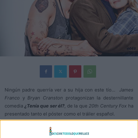
Ningún padre querría ver a su hija con este tío…
James
Franco
y
Bryan Cranston
protagonizan la desternillante
comedia
¿Tenía que ser él?
, de la que
20th Century Fox
ha
presentado tanto el póster como el tráiler español.
Durante sus vacaciones, Ned (
Bryan Cranston
), un padre
sobreprotector aunque cariñoso y su familia visitan a su