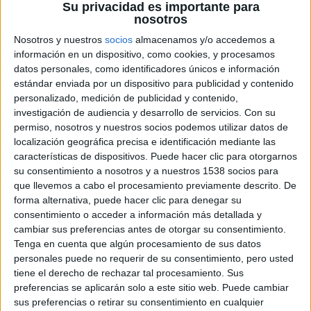
Su privacidad es importante para
hija en la Universidad, donde conocerá a su mayor
nosotros
pesadilla: su novio, Laird (
James Franco
), un
Nosotros y nuestros
socios
almacenamos y/o accedemos a
multimillonario de Silicon Valley bien intencionado pero
información en un dispositivo, como cookies, y procesamos
datos personales, como identificadores únicos e información
socialmente bastante complicado.
estándar enviada por un dispositivo para publicidad y contenido
El conservador Ned, piensa que Laird, que carece de
personalizado, medición de publicidad y contenido,
cualquier filtro, es la pareja menos apropiada para su hija.
investigación de audiencia y desarrollo de servicios.
Con su
La rivalidad unilateral – y el nivel de pánico de Ned, se
permiso, nosotros y nuestros socios podemos utilizar datos de
localización geográfica precisa e identificación mediante las
disparan cuando se encuentra cada vez más desfasado en
características de dispositivos. Puede hacer clic para otorgarnos
ese ambiente de glamour tecnológico y descubre que
su consentimiento a nosotros y a nuestros 1538 socios para
Laird está a punto de hacerle a su hija “la pregunta”.
que llevemos a cabo el procesamiento previamente descrito. De
forma alternativa, puede hacer clic para denegar su
consentimiento o acceder a información más detallada y
¿Tenía que ser él?
llegará a los cines españoles el 13 de
cambiar sus preferencias antes de otorgar su consentimiento.
enero de 2017.
Tenga en cuenta que algún procesamiento de sus datos
personales puede no requerir de su consentimiento, pero usted
tiene el derecho de rechazar tal procesamiento. Sus
preferencias se aplicarán solo a este sitio web. Puede cambiar
sus preferencias o retirar su consentimiento en cualquier