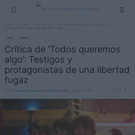
Inicio
Cine
Crítica de ‘Todos queremos algo’: Testigos y
protagonistas de una libertad fugaz
Cine
Crítica
Crítica de ‘Todos queremos
algo’: Testigos y
protagonistas de una libertad
fugaz
870
0
Por
Cristina Pamplona CrisKittyCris
-
1 julio, 2016