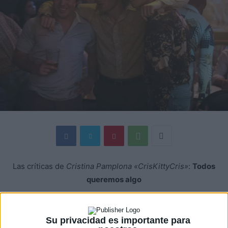
Las críticas de
Cristina Pamplona «CrisKittyCris»
:
Todos
queremos algo
Hace dos veranos se estrenaba en nuestro país
Boyhood
,
Su privacidad es importante para