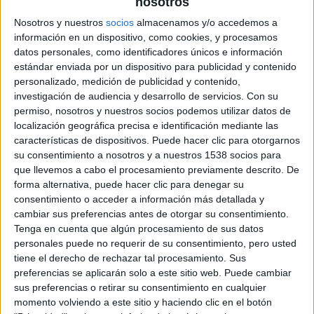
nosotros
el experimento cinematográfico de
Richard Linklater
en
Nosotros y nuestros
socios
almacenamos y/o accedemos a
donde siguió la vida ficticia de su protagonista a lo largo de
información en un dispositivo, como cookies, y procesamos
dieciocho años. Este viernes, el mismo director nos trae
datos personales, como identificadores únicos e información
Todos queremos algo
, una comedia poco convencional
estándar enviada por un dispositivo para publicidad y contenido
que bien podría continuar
Boyhood
, si no fuese porque
personalizado, medición de publicidad y contenido,
investigación de audiencia y desarrollo de servicios.
Con su
Linklater
crea unos nuevos personajes y los ambienta a
permiso, nosotros y nuestros socios podemos utilizar datos de
comienzos de la década de los ochenta.
Todos queremos
localización geográfica precisa e identificación mediante las
algo
comparte con el resto de la filmografía de su
características de dispositivos. Puede hacer clic para otorgarnos
realizador una visión melancólica hacia la vitalidad de la
su consentimiento a nosotros y a nuestros 1538 socios para
juventud.
que llevemos a cabo el procesamiento previamente descrito. De
forma alternativa, puede hacer clic para denegar su
Corre el mes de septiembre de 1980 y Jake acaba de
consentimiento o acceder a información más detallada y
llegar a su nueva universidad gracias a una beca como
cambiar sus preferencias antes de otorgar su consentimiento.
jugador de baseball. Quedan tres días para el comienzo de
Tenga en cuenta que algún procesamiento de sus datos
las clases y la cálida California aún ofrece muchas
personales puede no requerir de su consentimiento, pero usted
tiene el derecho de rechazar tal procesamiento. Sus
posibilidades de ocio. Junto a sus compañeros de equipo,
preferencias se aplicarán solo a este sitio web. Puede cambiar
Jake pasará esos tres días entre chicas, fiestas y deporte.
sus preferencias o retirar su consentimiento en cualquier
El guion, escrito por el propio
Linklater
, transcurre en un
momento volviendo a este sitio y haciendo clic en el botón