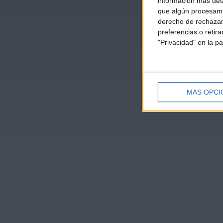
información más deta
que algún procesami
derecho de rechazar 
preferencias o retir
"Privacidad" en la pa
MÁS OPCI