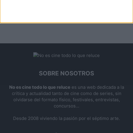
SOBRE NOSOTROS
No es cine todo lo que reluce
es una web dedicada a la
crítica y actualidad tanto de cine como de series, sin
olvidarse del formato físico, festivales, entrevistas,
concursos...
Desde 2008 viviendo la pasión por el séptimo arte.