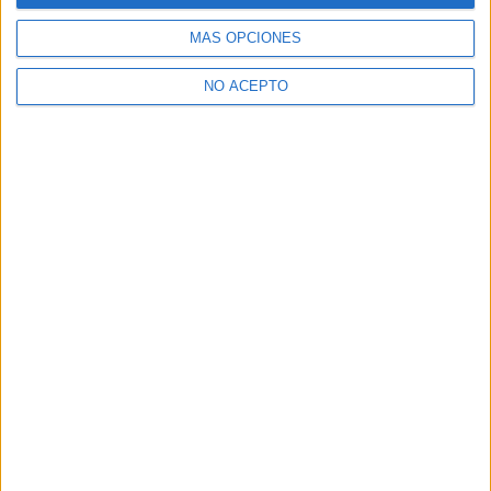
MÁS OPCIONES
NO ACEPTO
Artículo anterior
Artículo siguiente
Póster oficial español de ‘Los
Nuevas imágenes del rodaje
siete magníficos’
y dos incorporaciones al
reparto de ‘Spider-man:
Homecoming’
Oscar M.