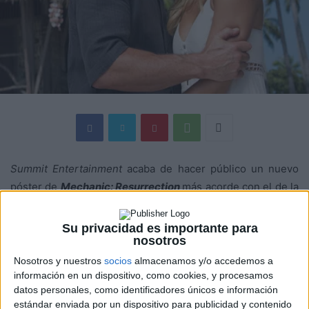
Summit Entertainment
acaba de hacer público un nuevo
póster de
Mechanic: Resurrection
más acorde con el de la
película precedente y el primer tráiler de la secuela, donde
queda claro que Arthur Bishop ha vuelto a las andadas.
Su privacidad es importante para
nosotros
El mecánico se verá obligado a volver al servicio activo
Nosotros y nuestros
socios
almacenamos y/o accedemos a
información en un dispositivo, como cookies, y procesamos
cuando alguien de su pasado le obliga a volver al negocio
datos personales, como identificadores únicos e información
activo. El protagonista tendrá que completar una lista
estándar enviada por un dispositivo para publicidad y contenido