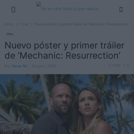
Inicio
Cine
Nuevo póster y primer tráiler de ‘Mechanic: Resurrection’
Cine
Nuevo póster y primer tráiler
de ‘Mechanic: Resurrection’
1226
0
Por
Oscar M.
-
24 junio, 2016