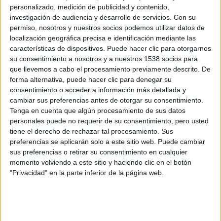
imposible asesinando a los hombres más peligrosos del
personalizado, medición de publicidad y contenido,
planeta, si quiere salvar a su amada.
investigación de audiencia y desarrollo de servicios.
Con su
La secuela está protagonizada por
Jason Statham
,
Jessica
permiso, nosotros y nuestros socios podemos utilizar datos de
localización geográfica precisa e identificación mediante las
Alba
,
Tommy Lee Jones
y
Michelle Yeoh
, que interpretarán
características de dispositivos. Puede hacer clic para otorgarnos
un guión escrito por
Philip Shelby
y
Tony Mosher
y están
su consentimiento a nosotros y a nuestros 1538 socios para
dirigidos por
Dennis Gansel
.
que llevemos a cabo el procesamiento previamente descrito. De
forma alternativa, puede hacer clic para denegar su
consentimiento o acceder a información más detallada y
cambiar sus preferencias antes de otorgar su consentimiento.
Tenga en cuenta que algún procesamiento de sus datos
personales puede no requerir de su consentimiento, pero usted
tiene el derecho de rechazar tal procesamiento. Sus
preferencias se aplicarán solo a este sitio web. Puede cambiar
sus preferencias o retirar su consentimiento en cualquier
momento volviendo a este sitio y haciendo clic en el botón
"Privacidad" en la parte inferior de la página web.