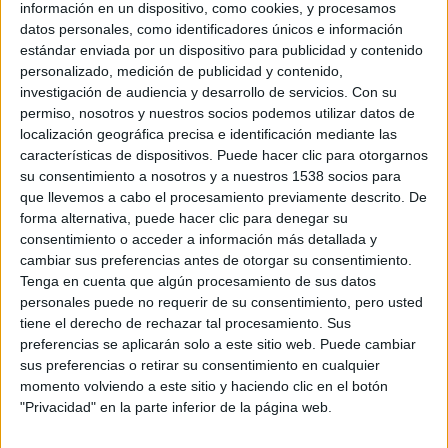
información en un dispositivo, como cookies, y procesamos
payaso. Después de ir con Nemo a un viaje de clase para
datos personales, como identificadores únicos e información
ver como los peces raya migran de vuelta a casa, la
estándar enviada por un dispositivo para publicidad y contenido
personalizado, medición de publicidad y contenido,
añoranza de su casa llevará a la olvidadiza Dory a una
investigación de audiencia y desarrollo de servicios.
Con su
búsqueda por encontrar de dónde viene.
permiso, nosotros y nuestros socios podemos utilizar datos de
Dirigida por
Andrew Stanton
(
Buscando a Nemo
,
WALL-
localización geográfica precisa e identificación mediante las
E
) y producida por
Lindsey Collins
(co-productora
características de dispositivos. Puede hacer clic para otorgarnos
su consentimiento a nosotros y a nuestros 1538 socios para
de
WALL-E
), la película presenta las voces de
Ellen
que llevemos a cabo el procesamiento previamente descrito. De
DeGeneres, Albert Brooks, Ed O’Neill, Kaitlin Olson, Ty
forma alternativa, puede hacer clic para denegar su
Burrell, Eugene Levy
y
Diane Keaton
en su versión original.
consentimiento o acceder a información más detallada y
cambiar sus preferencias antes de otorgar su consentimiento.
Tenga en cuenta que algún procesamiento de sus datos
Anabel Alonso
pondrá de nuevo la voz a Dory, el olvidadizo
personales puede no requerir de su consentimiento, pero usted
pez azul protagonista de la nueva película
tiene el derecho de rechazar tal procesamiento. Sus
de
Disney·Pixar
en la versión en castellano, y
José Luis Gil
preferencias se aplicarán solo a este sitio web. Puede cambiar
Sanz
será de nuevo la voz de Marlin. El reparto de doblaje
sus preferencias o retirar su consentimiento en cualquier
momento volviendo a este sitio y haciendo clic en el botón
contará también con
Javier Gurruchaga,
que doblará al
"Privacidad" en la parte inferior de la página web.
Maestro Raya, otro de los personajes de la esperada
secuela de
Buscando a Nemo
.