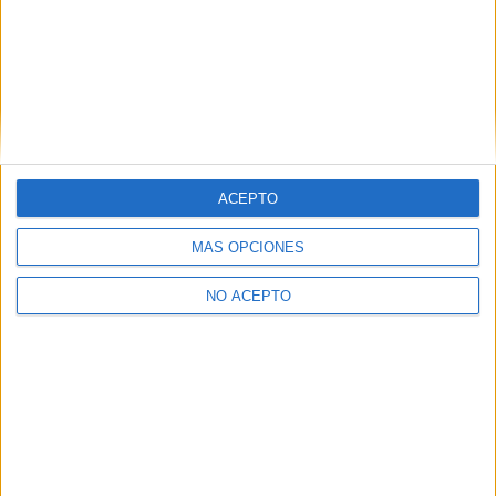
Artículo anterior
Artículo siguiente
(Finalizado y actualizado)
(Finalizado y actualizado)
Concurso 8º aniversario
Concurso 8º aniversario
ACEPTO
(VII): ‘The Assassin’ en DVD
(VIII): ‘Langosta’ en DVD
gracias a Cameo
gracias a Cameo
MÁS OPCIONES
NO ACEPTO
David Pérez "Davicine"
https://noescinetodoloquereluce.com