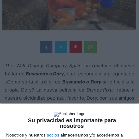
The Walt Disney Company Spain
ha revelado el nuevo
tráiler de
Buscando a Dory
, que responde a la pregunta de
¿Cómo sería el tráiler de
Buscando a Dory
si lo hiciera la
propia Dory? La nueva película de
Disney·Pixar
reúne a
nuestro olvidadizo pez azul favorito, Dory, con sus amigos
Nemo y Marlin en la búsqueda de respuestas sobre su
pasado.
Su privacidad es importante para
nosotros
Seis meses después de los acontecimientos de la primera
Nosotros y nuestros
socios
almacenamos y/o accedemos a
película, Dory llevando una vida tranquila entre los peces