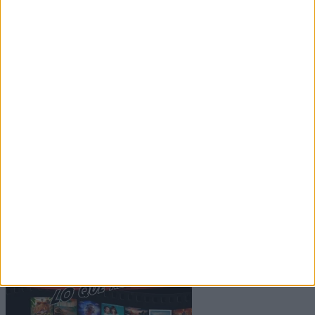
Artículos relacionados
Entrevista a Anthony Marciano: «Mi sueño no tiene
nada que ver...
Santiago Varela Antúnez
-
7 agosto, 2026