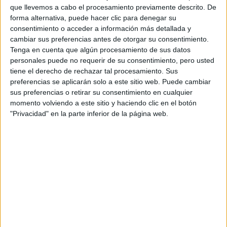
Director: Fernando Colomo.
que llevemos a cabo el procesamiento previamente descrito. De
Actores: Tim Bettermann, Lilian Caro,
forma alternativa, puede hacer clic para denegar su
Fernando Colomo, Olivia Delcan, Miguel
consentimiento o acceder a información más detallada y
Angel Furones, Lluis Marques.
cambiar sus preferencias antes de otorgar su consentimiento.
Música: Fernando Furones.
Tenga en cuenta que algún procesamiento de sus datos
Género: Comedia, Romántico.
personales puede no requerir de su consentimiento, pero usted
Año: 2015.
Duración: 97 min.
tiene el derecho de rechazar tal procesamiento. Sus
Nacionalidad: España.
preferencias se aplicarán solo a este sitio web. Puede cambiar
Calificación: Autorizada para todos los
sus preferencias o retirar su consentimiento en cualquier
públicos
momento volviendo a este sitio y haciendo clic en el botón
Sinopsis: Fer, un veterano y enamoradizo realizador publicitario,
"Privacidad" en la parte inferior de la página web.
venido a menos, que tras divorciarse, es invitado por su amigo
Miguel Ángel a su retiro dorado en la isla de Menorca para tratar de
ayudarle a salir de su crisis vital. El problema es que la joven esposa
de éste también ha invitado a su madre y sobrinos. Miguel Ángel no
tiene más remedio que colocar a su amigo en casa de Nuria, una
interesante escultora antisistema, que vive en permanente conflicto
con su hija adolescente, Olivia.
Techo Y Comida
(DVD y Blu-ray)
Título V.O.: Techo Y Comida
Director: Juan Miguel del Castillo.
Actores: Gaspar Campuzano, Mariana
Cordero, Natalia de Molina, Mercedes
Hoyos, Carmen Lorenzo, Jaime Lopez.