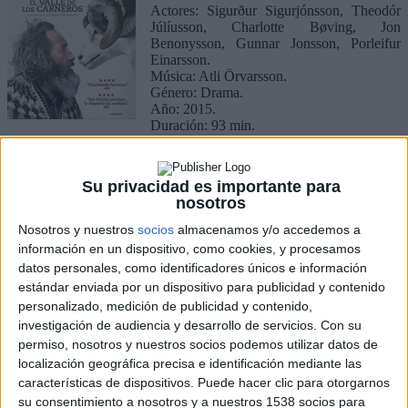
Actores: Sigurður Sigurjónsson, Theodór
Júlíusson, Charlotte Bøving, Jon
Benonysson, Gunnar Jonsson, Porleifur
Einarsson.
Música: Atli Örvarsson.
Género: Drama.
Año: 2015.
Duración: 93 min.
Nacionalidad: Islandia.
Calificación: NRM 7 años
Sinopsis: Gummi y Kiddi son vecinos y hermanos en un solitario
Su privacidad es importante para
valle de Islandia. Se dedican al cuidado de sus ovejas, premiadas en
nosotros
numerosas ocasiones como las mejores de todo el país por su
antiguo y ancestral linaje. Aunque comparten tierras y estilo de vida,
Nosotros y nuestros
socios
almacenamos y/o accedemos a
Gummi y Kiddi no se hablan desde hace décadas. Tras un concurso
información en un dispositivo, como cookies, y procesamos
ovino descubren que una enfermedad mortal y repentina infecta una
datos personales, como identificadores únicos e información
de las ovejas de Kiddi, por lo que todo el valle se verá amenazado y
estándar enviada por un dispositivo para publicidad y contenido
las autoridades se verán obligadas a sacrificar a todo el ganado de la
zona para frenar la enfermedad. Esto se convierte en una sentencia
personalizado, medición de publicidad y contenido,
de muerte para algunos granjeros, que tienen en las ovejas su
investigación de audiencia y desarrollo de servicios.
Con su
principal fuente de ingresos. Pero Gummi y Kiddi no se rinden tan
permiso, nosotros y nuestros socios podemos utilizar datos de
fácilmente aunque para hacer frente a las autoridades tengan que
localización geográfica precisa e identificación mediante las
dejar a un lado viejas rencillas.
características de dispositivos. Puede hacer clic para otorgarnos
Isla Bonita
(DVD)
su consentimiento a nosotros y a nuestros 1538 socios para
Título V.O.: Isla Bonita