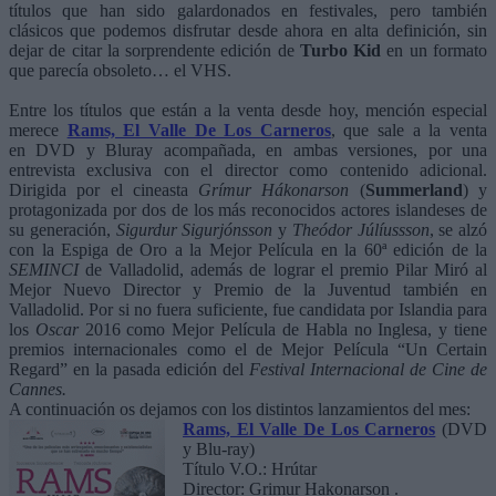
títulos que han sido galardonados en festivales, pero también
clásicos que podemos disfrutar desde ahora en alta definición, sin
dejar de citar la sorprendente edición de
Turbo Kid
en un formato
que parecía obsoleto… el VHS.
Entre los títulos que están a la venta desde hoy, mención especial
merece
Rams, El Valle De Los Carneros
, que sale a la venta
en DVD y Bluray acompañada, en ambas versiones, por una
entrevista exclusiva con el director como contenido adicional.
Dirigida por el cineasta
Grímur Hákonarson
(
Summerland
) y
protagonizada por dos de los más reconocidos actores islandeses de
su generación,
Sigurdur Sigurjónsson
y
Theódor Júlíussson
, se alzó
con la Espiga de Oro a la Mejor Película en la 60ª edición de la
SEMINCI
de Valladolid, además de lograr el premio Pilar Miró al
Mejor Nuevo Director y Premio de la Juventud también en
Valladolid. Por si no fuera suficiente, fue candidata por Islandia para
los
Oscar
2016 como Mejor Película de Habla no Inglesa, y tiene
premios internacionales como el de Mejor Película “Un Certain
Regard” en la pasada edición del
Festival Internacional de Cine de
Cannes.
A continuación os dejamos con los distintos lanzamientos del mes:
Rams, El Valle De Los Carneros
(DVD
y Blu-ray)
Título V.O.: Hrútar
Director: Grimur Hakonarson .