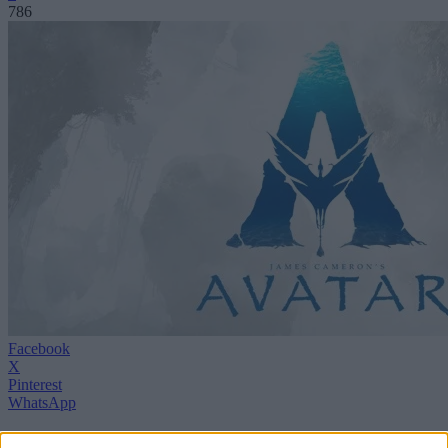
786
Facebook
X
Pinterest
WhatsApp
Va pasando el tiempo y las novedades sobre el futuro de la