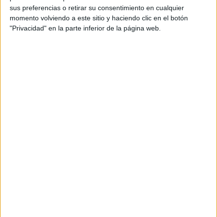
sus preferencias o retirar su consentimiento en cualquier
Fuente:
CinemaCon
momento volviendo a este sitio y haciendo clic en el botón
"Privacidad" en la parte inferior de la página web.
Comparte esto:
Descubre más desde No es cine todo lo que reluce
Suscríbete y recibe las últimas entradas en tu correo electrónico.
Escribe tu correo electrónico…
Suscribirse
Etiquetas
20th Century Fox
Avatar 2
Avatar 3
Avatar 4
Proximamente
Secuelas