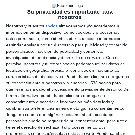
franquicia
Avatar
se van filtrando demasiado poco a poco, aunque
en el panel que dispuso
20th Century Fox
en
CinemaCon
de Las
Su privacidad es importante para
Vegas, el director
James Cameron
ha dado actualizaciones sobre las
nosotros
próximas secuelas de
Avatar
.
Nosotros y nuestros
socios
almacenamos y/o accedemos a
La mayor sorpresa nos la hemos llevado al enterarnos que
información en un dispositivo, como cookies, y procesamos
finalmente serán 4 secuelas, y no 3 como inicialmente se anunció.
datos personales, como identificadores únicos e información
Cameron
confirmó que cada una de las secuelas podrá verse como
una historia independiente, pero juntas darán forma a una saga
estándar enviada por un dispositivo para publicidad y contenido
completa.
personalizado, medición de publicidad y contenido,
investigación de audiencia y desarrollo de servicios.
Con su
Avatar 2
comenzará a rodarse en Nueva Zelanda este mes, y está
permiso, nosotros y nuestros socios podemos utilizar datos de
confirmado el regreso de
Sam Worthington, Zoe Saldana, Stephen
localización geográfica precisa e identificación mediante las
Lang
y
Sigourney Weaver.
Tanto ésta como las secuelas adicionales
serán producidas por
Cameron
y
Jon Landau
a través de
Lightstorm
características de dispositivos. Puede hacer clic para otorgarnos
Entertainment.
Las secuelas están escritas por
Cameron
junto a
Rick
su consentimiento a nosotros y a nuestros 1538 socios para
Jaffa
y
Amanda Silver, Josh Friedman,
y
Shane Salerno.
que llevemos a cabo el procesamiento previamente descrito. De
forma alternativa, puede hacer clic para denegar su
Siete años han pasado ya desde que disfrutamos de
Avatar
en los
consentimiento o acceder a información más detallada y
cines, logrando ser la película más taquillera de todos los tiempos
cambiar sus preferencias antes de otorgar su consentimiento.
con 2.782 millones de dólares recaudados en todo el mundo. La
primera de las secuelas está previsto que llegue a los cines en
Tenga en cuenta que algún procesamiento de sus datos
diciembre de 2018, mientras que la segunda la disfrutaremos en
personales puede no requerir de su consentimiento, pero usted
2020, la tercera en 2022 y, por último, la cuarta secuela llegará a los
tiene el derecho de rechazar tal procesamiento. Sus
cines en 2023.
preferencias se aplicarán solo a este sitio web. Puede cambiar