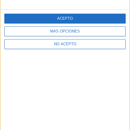
Deja un comentario (si estás conforme con nuestra
Política de Privacidad)
ACEPTO
MÁS OPCIONES
NO ACEPTO