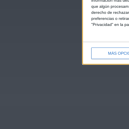
información más deta
que algún procesami
derecho de rechazar 
preferencias o retir
"Privacidad" en la pa
MÁS OPCI