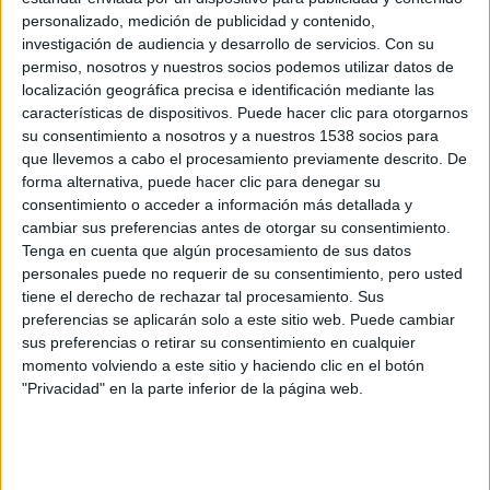
Stevens
(recordado por su participación en la serie inglesa
personalizado, medición de publicidad y contenido,
Downton Abbey
) interpretará al hijo de Charles Xavier,
investigación de audiencia y desarrollo de servicios.
Con su
David, un joven diagnosticado con esquizofrenia desde
permiso, nosotros y nuestros socios podemos utilizar datos de
localización geográfica precisa e identificación mediante las
pequeño que intenta recuperar su salud.
características de dispositivos. Puede hacer clic para otorgarnos
su consentimiento a nosotros y a nuestros 1538 socios para
Plaza
será la mejor amiga de David, Lenny, quien ha
que llevemos a cabo el procesamiento previamente descrito. De
pasado su vida abusando del alcohol y las drogas, pero
forma alternativa, puede hacer clic para denegar su
consentimiento o acceder a información más detallada y
sabe que su vida cambiará pronto. Por su parte,
Smart
cambiar sus preferencias antes de otorgar su consentimiento.
será Melanie, una terapeuta que utiliza medios poco
Tenga en cuenta que algún procesamiento de sus datos
convencionales para tratar a sus pacientes.
personales puede no requerir de su consentimiento, pero usted
Los tres actores se unen a
Rachel Keller
, quien ya está
tiene el derecho de rechazar tal procesamiento. Sus
confirmada para interpretar a Syd, en una historia que,
preferencias se aplicarán solo a este sitio web. Puede cambiar
sus preferencias o retirar su consentimiento en cualquier
según el productor ejecutivo
Noah Hawley
, será
momento volviendo a este sitio y haciendo clic en el botón
independiente de la saga cinematográfica, aunque tendrá
"Privacidad" en la parte inferior de la página web.
algún tipo de conexión, puesto que la idea es expandir el
universo mutante, pero estará «encajado» de alguna
manera.