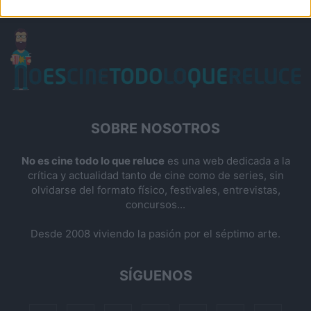
SOBRE NOSOTROS
No es cine todo lo que reluce
es una web dedicada a la
crítica y actualidad tanto de cine como de series, sin
olvidarse del formato físico, festivales, entrevistas,
concursos...
Desde 2008 viviendo la pasión por el séptimo arte.
SÍGUENOS