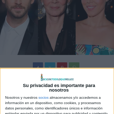
La cadena americana
FX
anunció la semana pasada la
Su privacidad es importante para
incorporación al reparto de la nueva serie
Legion
(spin-off
nosotros
de la saga cinematográfica
X-Nen
) de los actores
Dan
Nosotros y nuestros
socios
almacenamos y/o accedemos a
Stevens
,
Aubrey Plaza
y
Jean Smart
.
información en un dispositivo, como cookies, y procesamos
datos personales, como identificadores únicos e información
estándar enviada por un dispositivo para publicidad y contenido