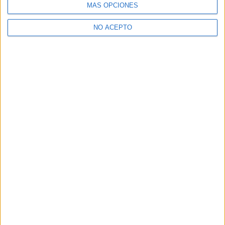
Acción y más acción en el
Crítica de ‘Zoolander 2’: La
MÁS OPCIONES
nuevo tráiler de ‘Hardcore
resurrección de la comedia
Henry’
absurda
NO ACEPTO
Oscar M.
Artículos relacionados
Entrevista a Anthony Marciano:
«Mi sueño no tiene nada que
ver...