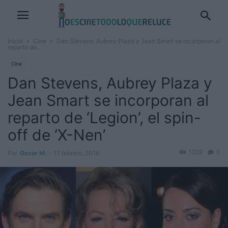
Inicio
Cine
Dan Stevens, Aubrey Plaza y Jean Smart se incorporan al
reparto de...
Cine
Dan Stevens, Aubrey Plaza y
Jean Smart se incorporan al
reparto de ‘Legion’, el spin-
off de ‘X-Nen’
1229
0
Por
Oscar M.
-
11 febrero, 2016