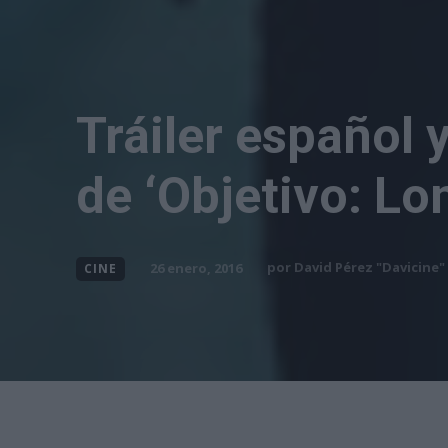
Tráiler español 
de ‘Objetivo: Lo
por
David Pérez "Davicine"
26 enero, 2016
CINE