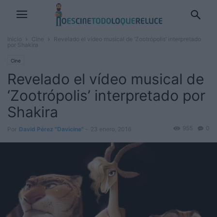
Inicio
Cine
Revelado el vídeo musical de ‘Zootrópolis’ interpretado
por Shakira
Cine
Revelado el vídeo musical de
‘Zootrópolis’ interpretado por
Shakira
955
0
Por
David Pérez "Davicine"
-
23 enero, 2016