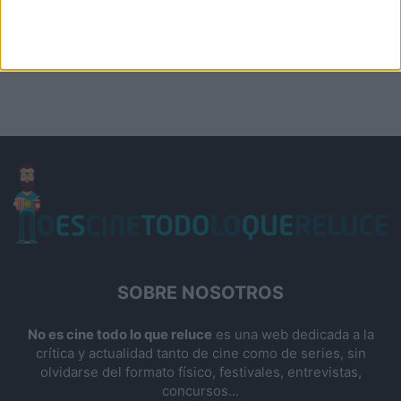
SOBRE NOSOTROS
No es cine todo lo que reluce
es una web dedicada a la
crítica y actualidad tanto de cine como de series, sin
olvidarse del formato físico, festivales, entrevistas,
concursos...