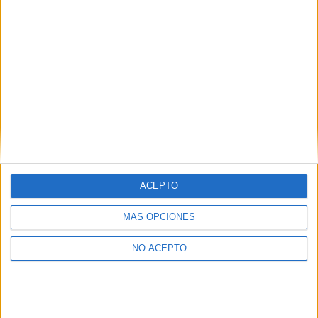
lo que reluce
Suscríbete y recibe las últimas entradas en tu correo
electrónico.
Escribe tu correo electrónico…
Suscribirse
ETIQUETAS
B.S.O.
Cine Animado
Clips de Video
Disney
Proximamente
Zootrópolis (Zootopia)
ACEPTO
MÁS OPCIONES
NO ACEPTO
Artículo anterior
Artículo siguiente
Disney•Pixar presenta el
Planean un reinicio de
teaser tráiler de ‘Buscando a
‘Dentro del Laberinto’ a