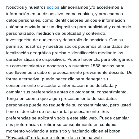
dirigida por
Byron Howard
(
Enredados
,
Bolt
) y
Rich
Nosotros y nuestros
socios
almacenamos y/o accedemos a
Moore
(
¡Rompe Ralph!
,
Los Simpson
) y codirigida
información en un dispositivo, como cookies, y procesamos
por
Jared Bush
(
Penn Zero: Part-Time Hero
). El vídeo
datos personales, como identificadores únicos e información
musical corresponde al tema «Try Everything», escrito por
estándar enviada por un dispositivo para publicidad y contenido
personalizado, medición de publicidad y contenido,
la cantante y compositora
Sia
y el dúo de compositores
investigación de audiencia y desarrollo de servicios.
Con su
Stargate
, e interpretada por la cantante internacional
permiso, nosotros y nuestros socios podemos utilizar datos de
Shakira
(quien pone voz a Gazelle, la mayor estrella del
localización geográfica precisa e identificación mediante las
pop en
Zootrópolis
). El single ya está disponible en
características de dispositivos. Puede hacer clic para otorgarnos
su consentimiento a nosotros y a nuestros 1538 socios para
iTunes, y al final de la noticia podéis ver el vídeo que
que llevemos a cabo el procesamiento previamente descrito. De
incluyen metraje inédito hasta la fecha.
forma alternativa, puede hacer clic para denegar su
consentimiento o acceder a información más detallada y
cambiar sus preferencias antes de otorgar su consentimiento.
Tenga en cuenta que algún procesamiento de sus datos
La película nos traslada a la moderna metrópoli mamífera
personales puede no requerir de su consentimiento, pero usted
de Zootrópolis es una ciudad absolutamente única. Está
tiene el derecho de rechazar tal procesamiento. Sus
compuesta de barrios con diferentes hábitats como la
preferencias se aplicarán solo a este sitio web. Puede cambiar
lujosa Sahara Square y la gélida Tundratown. Es un crisol
sus preferencias o retirar su consentimiento en cualquier
momento volviendo a este sitio y haciendo clic en el botón
donde los animales de cada entorno conviven, un lugar
"Privacidad" en la parte inferior de la página web.