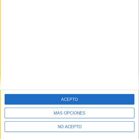
Descubre más desde No es cine todo
lo que reluce
Suscríbete y recibe las últimas entradas en tu correo
electrónico.
Escribe tu correo electrónico…
Suscribirse
ETIQUETAS
Adaptaciones al cine
Incorporaciones
Proximamente
Sony Pictures
ACEPTO
MÁS OPCIONES
NO ACEPTO