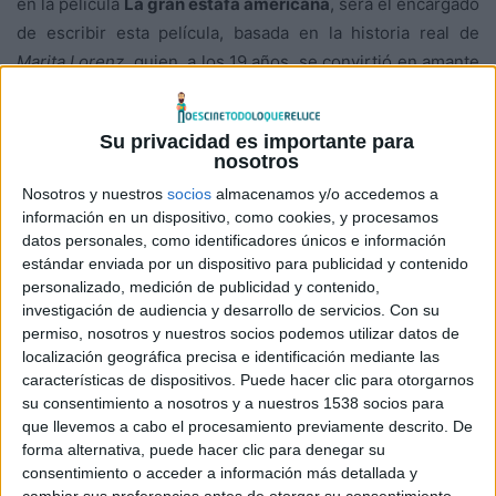
en la película
La gran estafa americana
, será el encargado
de escribir esta película, basada en la historia real de
Marita Lorenz
, quien, a los 19 años, se convirtió en amante
y a su vez en aspirante a asesina de
Fidel Castro
.
Su privacidad es importante para
La película nos contará como
Marita
, en el año 1959, tuvo
nosotros
un romance con
Fidel Castro
. Más tarde se exilió de Cuba
Nosotros y nuestros
socios
almacenamos y/o accedemos a
para acabar combatiendo el comunismo desde los EEUU,
información en un dispositivo, como cookies, y procesamos
donde fue fichada por la CIA. Este organismo le
datos personales, como identificadores únicos e información
encomendó la misión de regresar a Cuba para asesinar al
estándar enviada por un dispositivo para publicidad y contenido
personalizado, medición de publicidad y contenido,
que había sido su amante.
investigación de audiencia y desarrollo de servicios.
Con su
La historia ya fue objeto de un documental en el año 2001,
permiso, nosotros y nuestros socios podemos utilizar datos de
titulado
Querido Fidel
, y cuya sinopsis detallamos a
localización geográfica precisa e identificación mediante las
continuación:
características de dispositivos. Puede hacer clic para otorgarnos
su consentimiento a nosotros y a nuestros 1538 socios para
«QUERIDO
FIDEL
… CON ESTAS
que llevemos a cabo el procesamiento previamente descrito. De
forma alternativa, puede hacer clic para denegar su
PALABRAS
MARITA LORENZ
consentimiento o acceder a información más detallada y