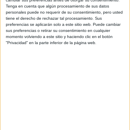
COMIENZA SU CARTA AL LÍDER
cambiar sus preferencias antes de otorgar su consentimiento.
Tenga en cuenta que algún procesamiento de sus datos
CUBANO EN LA PRIMAVERA DEL
personales puede no requerir de su consentimiento, pero usted
AÑO 2000. ELLA LE CONOCIÓ A LOS
tiene el derecho de rechazar tal procesamiento. Sus
preferencias se aplicarán solo a este sitio web. Puede cambiar
19 AÑOS DE EDAD A BORDO DEL
sus preferencias o retirar su consentimiento en cualquier
BERLÍN, DONDE SU PADRE ERA EL
momento volviendo a este sitio y haciendo clic en el botón
CAPITÁN. COMENZARON UNA
"Privacidad" en la parte inferior de la página web.
RELACIÓN Y ELLA SE QUEDÓ
EMBARAZADA. DESPUÉS DE OCHO
MESES DE PASIÓN,
FIDEL CASTRO
PERDIÓ INTERÉS EN ELLA, Y
MARITA
RECIBIÓ OTRO VARAPALO CUANDO,
EN SU SEXTO MES DE EMBARAZO,
TUVO QUE SOMETERSE A UN
ABORTO. ELLA NO SIGNIFICABA
NADA PARA
FIDEL
, PERO SI QUE