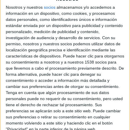
Rebellón, Tito Valverde, Verónica
Nosotros y nuestros
socios
almacenamos y/o accedemos a
Sánchez, Victoria Abril, Miguel Ángel
información en un dispositivo, como cookies, y procesamos
Muñoz
datos personales, como identificadores únicos e información
Género: Drama
estándar enviada por un dispositivo para publicidad y contenido
Idiomas: Español
personalizado, medición de publicidad y contenido,
investigación de audiencia y desarrollo de servicios.
Con su
Subtitulos: Español para sordos
permiso, nosotros y nuestros socios podemos utilizar datos de
Sinopsis: María se entera por casualidad que no es hija
localización geográfica precisa e identificación mediante las
biológica de sus padres, sino que fue una niña robada por
características de dispositivos. Puede hacer clic para otorgarnos
una red de extorsión, robo y tráfico de bebés. Al investigar
su consentimiento a nosotros y a nuestros 1538 socios para
que llevemos a cabo el procesamiento previamente descrito. De
el oscuro origen de su nacimiento, María descubre que
forma alternativa, puede hacer clic para denegar su
miembros de su propia familia están implicados en la red.
consentimiento o acceder a información más detallada y
Cuando se dispone a denunciar los hechos alguien
cambiar sus preferencias antes de otorgar su consentimiento.
consigue que la encarcelen mientras está en China. Tras
Tenga en cuenta que algún procesamiento de sus datos
personales puede no requerir de su consentimiento, pero usted
escapar de prisión, María adopta la nueva identidad de
tiene el derecho de rechazar tal procesamiento. Sus
Mercedes Dantés y regresa a España para llevar a cabo su
preferencias se aplicarán solo a este sitio web. Puede cambiar
implacable venganza. María da a conocer a su familia que
sus preferencias o retirar su consentimiento en cualquier
sigue con vida, noticia que conmociona a toda el mundo.
momento volviendo a este sitio y haciendo clic en el botón
"Privacidad" en la parte inferior de la página web.