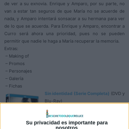
de ver a su exnovia. Enrique y Amparo, por su parte, no
van a estar tan seguros de que María no se acuerde de
nada, y Amparo intentará sonsacar a su hermana para ver
de lo que se acuerda. Para Enrique y Amparo, encontrar a
Curro será ahora una prioridad, pues no se pueden
permitir que nadie le haga a María recuperar la memoria.
Extras:
– Making of
– Promos
– Personajes
– Galería
– Fichas
Sin identidad (Serie Completa)
(DVD y
Blu-Ray)
España, 1.753 min., 8 DVD, 7 BD
Reparto: Megan Montaner, Eloy Azorín,
Su privacidad es importante para
Daniel Grao, Lydia Bosch, Jordi
nosotros