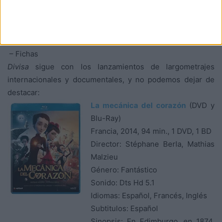
envenenar a sus maridos con cicuta disuelta en leche.
Extras:
– Galería
– Filmografías
– Fichas
Divisa
sigue con los lanzamientos de largometrajes
internacionales y documentales, y no podemos dejar de
destacar:
La mecánica del corazón
(DVD y
Blu-Ray)
Francia, 2014, 94 min., 1 DVD, 1 BD
Director: Stéphane Berla, Mathias
Malzieu
Género: Fantástico
Sonido: Dts Hd 5.1
Idiomas: Español, Francés, Inglés
Subtitulos: Español
Sinopsis: En Edimburgo, en 1874,