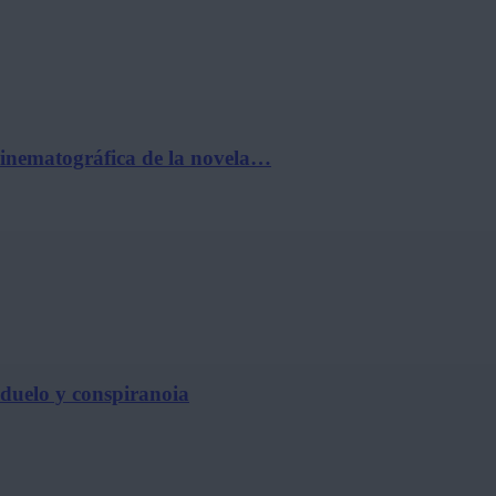
cinematográfica de la novela…
, duelo y conspiranoia