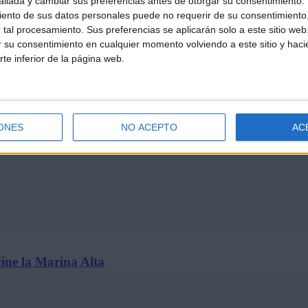
llada y cambiar sus preferencias antes de otorgar su consentimiento.
ento de sus datos personales puede no requerir de su consentimiento, 
tal procesamiento. Sus preferencias se aplicarán solo a este sitio we
ar su consentimiento en cualquier momento volviendo a este sitio y haci
rte inferior de la página web.
t’ se estrena solo en cines…
ONES
NO ACEPTO
AC
ine la Marina Alta