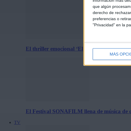
información más deta
que algún procesami
derecho de rechazar 
preferencias o retir
"Privacidad" en la pa
El thriller emocional ‘El Síndrome Rembrand
MÁS OPCI
El Festival SONAFILM llena de música de c
TV