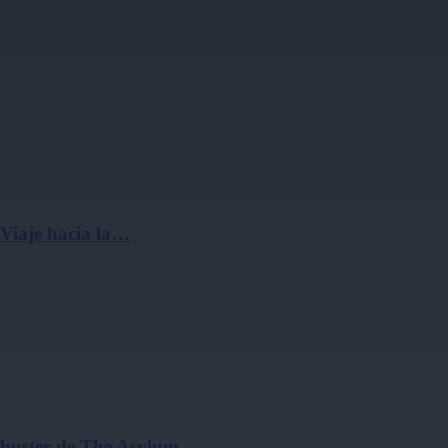
 Viaje hacia la…
ockbuster de The Asylum…