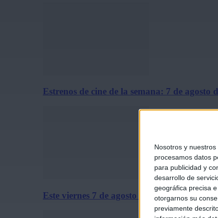
Estrenos de cine de la semana: 7 de agosto 
Nosotros y nuestros
procesamos datos per
para publicidad y co
desarrollo de servici
geográfica precisa e 
Este viernes 7 de agosto se estrena solo en c
otorgarnos su conse
previamente descrito