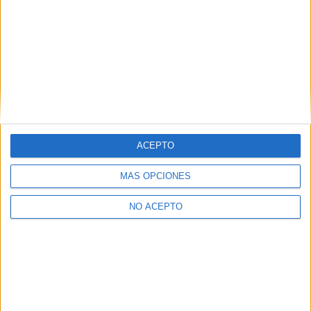
Artículo anterior
Artículo siguiente
Información e imágenes de
Estreno especial de la
todos los próximos
semana: 21 de Agosto de
lanzamientos de Disney y
2013
Pixar
ACEPTO
MÁS OPCIONES
NO ACEPTO
Oscar M.