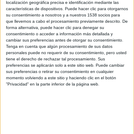
localización geográfica precisa e identificación mediante las
características de dispositivos. Puede hacer clic para otorgarnos
su consentimiento a nosotros y a nuestros 1538 socios para
A pesar de todo, nunca ha mencionado si los personajes
que llevemos a cabo el procesamiento previamente descrito. De
de la saga
X-men
podrían aparecer en
Los 4 fantásticos
, y
forma alternativa, puede hacer clic para denegar su
viceversa, hasta ahora, ya que en una reciente entrevista a
consentimiento o acceder a información más detallada y
cambiar sus preferencias antes de otorgar su consentimiento.
SFX
ha hablado sobre el tema.
Tenga en cuenta que algún procesamiento de sus datos
personales puede no requerir de su consentimiento, pero usted
«SIN NINGUNA DUDA CREO QUE
tiene el derecho de rechazar tal procesamiento. Sus
DEBERÍAMOS VER A ALGUNOS DE
preferencias se aplicarán solo a este sitio web. Puede cambiar
sus preferencias o retirar su consentimiento en cualquier
ESTOS TIPOS APARECIENDO EN LAS
momento volviendo a este sitio y haciendo clic en el botón
PELÍCULAS DEL OTRO. CREO QUE LO
"Privacidad" en la parte inferior de la página web.
MÁS EMOCIONANTE VISTO EN
PELÍCULAS DE SUPERHÉROES,
HASTA QUE LLEGARON
LOS
VENGADORES
, FUE VER A NICK
FURIA APARECER EN IRON MAN. A