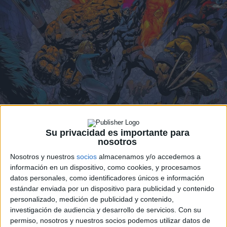
Su privacidad es importante para
nosotros
Nosotros y nuestros
socios
almacenamos y/o accedemos a
Desde que fue contratado como «consultor creativo» para
información en un dispositivo, como cookies, y procesamos
Fox
, el guionista de cómics
Mark Millar
ha comentado en
datos personales, como identificadores únicos e información
estándar enviada por un dispositivo para publicidad y contenido
varias ocasiones que intenta hacer las películas de
Marvel
personalizado, medición de publicidad y contenido,
más «coherentes», para que la audiencia piense que todas
investigación de audiencia y desarrollo de servicios.
Con su
se desarrollan en el mismo universo.
permiso, nosotros y nuestros socios podemos utilizar datos de