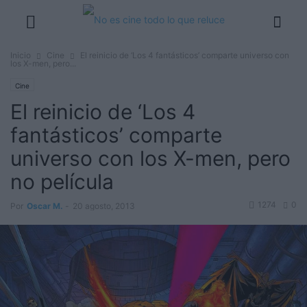
Inicio
Cine
El reinicio de ‘Los 4 fantásticos’ comparte universo con
los X-men, pero...
Cine
El reinicio de ‘Los 4
fantásticos’ comparte
universo con los X-men, pero
no película
1274
0
Por
Oscar M.
-
20 agosto, 2013