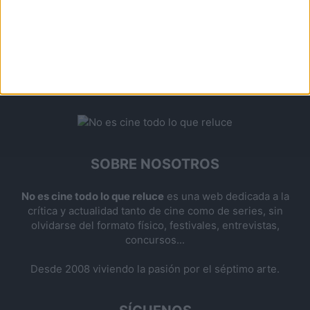
SOBRE NOSOTROS
No es cine todo lo que reluce
es una web dedicada a la
crítica y actualidad tanto de cine como de series, sin
olvidarse del formato físico, festivales, entrevistas,
concursos...
Desde 2008 viviendo la pasión por el séptimo arte.