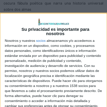
oscura fábula poética que narra una historia universal
sobre dos almas
gemelas atrapadas, unidas por su profunda necesidad de
renacer y dejar
atrás una época marcada por el crimen y la alienación
.
Su privacidad es importante para
nosotros
Basada en la controvertida novela, «El hombre perro», de
Nosotros y nuestros
socios
almacenamos y/o accedemos a
información en un dispositivo, como cookies, y procesamos
Yoram Kaniuk
,
datos personales, como identificadores únicos e información
una de las obras más importantes de la literatura hebrea,
estándar enviada por un dispositivo para publicidad y contenido
es una
personalizado, medición de publicidad y contenido,
valiente película que explora la memoria, la Historia, la
investigación de audiencia y desarrollo de servicios.
Con su
permiso, nosotros y nuestros socios podemos utilizar datos de
naturaleza del
localización geográfica precisa e identificación mediante las
anhelo humano, así como la delgada línea que separa la
características de dispositivos. Puede hacer clic para otorgarnos
libertad del
su consentimiento a nosotros y a nuestros 1538 socios para
cautiverio, el humor negro de la tragedia, la razón de la
que llevemos a cabo el procesamiento previamente descrito. De
forma alternativa, puede hacer clic para denegar su
locura. En la novela en que se basa, el escritor
Yoram
consentimiento o acceder a información más detallada y
Kaniuk
añadió algo
cambiar sus preferencias antes de otorgar su consentimiento.