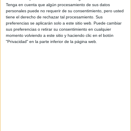
nuevo, incluso trascendente, a su discurso sobre la
Tenga en cuenta que algún procesamiento de sus datos
catástrofe y la
personales puede no requerir de su consentimiento, pero usted
supervivencia: una consulta mordaz en forma de una
tiene el derecho de rechazar tal procesamiento. Sus
preferencias se aplicarán solo a este sitio web. Puede cambiar
pregunta que sigue
sus preferencias o retirar su consentimiento en cualquier
siendo demasiado relevante: ¿Cómo hacen las almas
momento volviendo a este sitio y haciendo clic en el botón
trastornadas para
"Privacidad" en la parte inferior de la página web.
preservar la necesidad de amor, risa y deseo frente al
terror y al
absurdo?
La película nos traslada a principios de los 60, cuando el
famoso ilusionista judío Adam Stein (
Jeff Goldblum
)
vive en una clínica psiquiátrica para supervivientes del
Holocausto, en
el desierto de Negev. Carismático, cínico y seductor,
maneja a su
antojo al resto de pacientes, desafiando las normas del