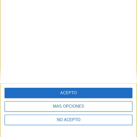
Comparte esto:
Relacionado
Vídeo avance de los
’El contador de cartas’
ACEPTO
estrenos de cine del 9 de
llega a los cines españoles
junio de 2023
el próximo 29 de diciembre
MÁS OPCIONES
9 junio, 2023
25 diciembre, 2021
En «Cine»
En «Cine»
NO ACEPTO