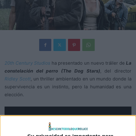
20th Century Studios
ha presentado un nuevo tráiler de
La
constelación del perro (The Dog Stars)
, del director
Ridley Scott
, un thriller ambientado en un mundo donde la
supervivencia es un instinto, pero la humanidad es una
elección.