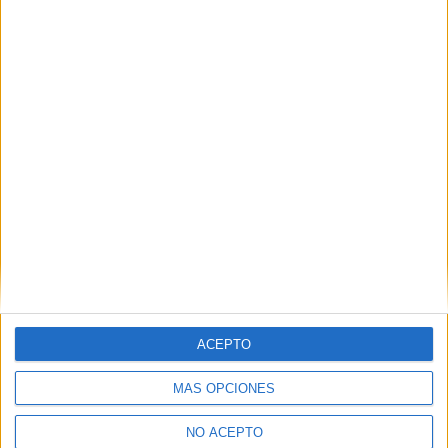
23 enero, 2024
En «TV y plataformas»
Descubre más desde No es cine todo
lo que reluce
Suscríbete y recibe las últimas entradas en tu correo
electrónico.
Escribe tu correo electrónico…
Suscribirse
ACEPTO
ETIQUETAS
20th Century Studios
Adaptaciones al cine
La constelación del perro
poster
Proximamente
trailer
MÁS OPCIONES
NO ACEPTO