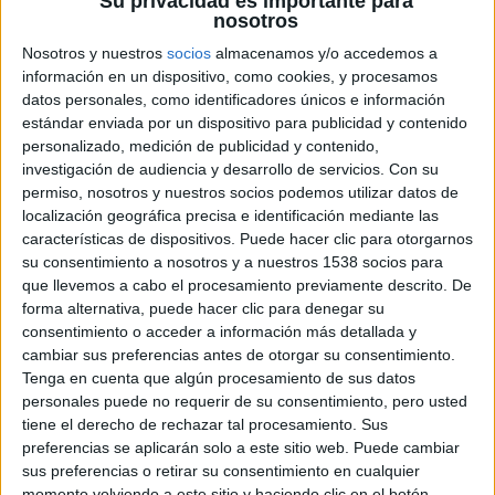
Su privacidad es importante para
nosotros
Nosotros y nuestros
socios
almacenamos y/o accedemos a
información en un dispositivo, como cookies, y procesamos
datos personales, como identificadores únicos e información
estándar enviada por un dispositivo para publicidad y contenido
personalizado, medición de publicidad y contenido,
investigación de audiencia y desarrollo de servicios.
Con su
permiso, nosotros y nuestros socios podemos utilizar datos de
En
La constelación del perro
Scott
cuenta la historia de
localización geográfica precisa e identificación mediante las
Hig, un joven piloto que, junto con un militar experto en
características de dispositivos. Puede hacer clic para otorgarnos
supervivencia, Bangley, ha construido un hogar eficiente
su consentimiento a nosotros y a nuestros 1538 socios para
que llevemos a cabo el procesamiento previamente descrito. De
pero aislado en un mundo postapocalíptico, hasta que una
forma alternativa, puede hacer clic para denegar su
misteriosa transmisión de radio impulsa a Hig a
consentimiento o acceder a información más detallada y
aventurarse en lo desconocido en busca de la esperanza y
cambiar sus preferencias antes de otorgar su consentimiento.
la humanidad que aún cree que existen.
Tenga en cuenta que algún procesamiento de sus datos
personales puede no requerir de su consentimiento, pero usted
tiene el derecho de rechazar tal procesamiento. Sus
Basada en el best-seller de
Peter Heller
, cuenta con un
preferencias se aplicarán solo a este sitio web. Puede cambiar
reparto aclamado por la crítica, entre los que se incluyen
sus preferencias o retirar su consentimiento en cualquier
Jacob Elordi, Josh Brolin, Margaret Qualley, Guy Pearce,
momento volviendo a este sitio y haciendo clic en el botón