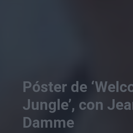
Póster de ‘Welc
Jungle’, con Je
Damme