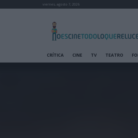
viernes, agosto 7, 2026
No
es
cine
todo
lo
que
CRÍTICA
CINE
TV
TEATRO
FO
reluce