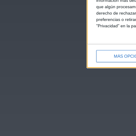
información más deta
que algún procesami
derecho de rechazar 
preferencias o retir
"Privacidad" en la pa
MÁS OPCI