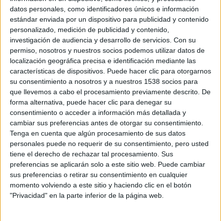
comedia) y mejor actor de reparto (
Kenneth Branagh
);
datos personales, como identificadores únicos e información
estándar enviada por un dispositivo para publicidad y contenido
y
Michelle Williams
obtuvo el Globo de Oro a la mejor
personalizado, medición de publicidad y contenido,
actriz de musical o comedia por su papel en la película.
investigación de audiencia y desarrollo de servicios.
Con su
permiso, nosotros y nuestros socios podemos utilizar datos de
El reparto cuenta también con el ganador de un premio
localización geográfica precisa e identificación mediante las
características de dispositivos. Puede hacer clic para otorgarnos
Tony
Eddie Redmayne
como Colin Clark y a la ganadora
su consentimiento a nosotros y a nuestros 1538 socios para
de un Oscar
Judi Dench
como la Dama Sybil Thorndike.
que llevemos a cabo el procesamiento previamente descrito. De
Junto a ellos se encuentran algunos de los actores
forma alternativa, puede hacer clic para denegar su
británicos de mayor talento:
Julia Ormond
como Vivien
consentimiento o acceder a información más detallada y
cambiar sus preferencias antes de otorgar su consentimiento.
Leigh,
Dougray Scott
como Arthur Miller, y
Zoe
Tenga en cuenta que algún procesamiento de sus datos
Wanamaker, Emma Watson, Toby Jones, Philip Jackson,
personales puede no requerir de su consentimiento, pero usted
Geraldine Somervill, Derek Jacobi, Simon Russell Beale
y
tiene el derecho de rechazar tal procesamiento. Sus
Dominic Cooper.
preferencias se aplicarán solo a este sitio web. Puede cambiar
sus preferencias o retirar su consentimiento en cualquier
momento volviendo a este sitio y haciendo clic en el botón
Para participar tenéis que respondernos a una pregunta
"Privacidad" en la parte inferior de la página web.
antes del 29 de febrero. La pregunta en cuestión es: