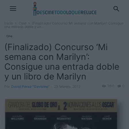
Inicio
Cine
(Finalizado) Concurso ‘Mi semana con Marilyn’: Consigue
una entrada doble y un...
Cine
(Finalizado) Concurso ‘Mi
semana con Marilyn’:
Consigue una entrada doble
y un libro de Marilyn
1611
0
Por
David Pérez "Davicine"
-
23 febrero, 2012